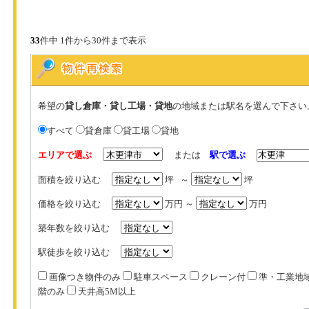
33
件中 1件から30件まで表示
希望の
貸し倉庫・貸し工場・貸地
の地域または駅名を選んで下さい
すべて
貸倉庫
貸工場
貸地
エリアで選ぶ
または
駅で選ぶ
面積を絞り込む
坪 ～
坪
価格を絞り込む
万円 ～
万円
築年数を絞り込む
駅徒歩を絞り込む
画像つき物件のみ
駐車スペース
クレーン付
準・工業地
階のみ
天井高5M以上