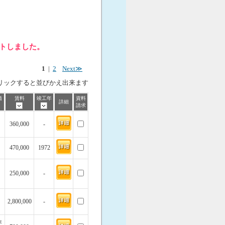
ットしました。
1
|
2
Next≫
リックすると並びかえ出来ます
価
賃料
竣工年
資料
詳細
請求
360,000
-
470,000
1972
250,000
-
2,800,000
-
坪