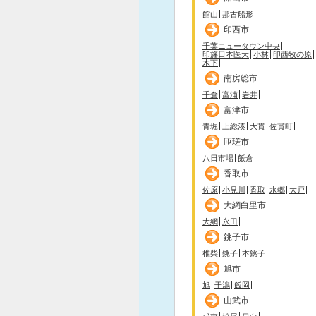
館山
那古船形
印西市
千葉ニュータウン中央
印旛日本医大
小林
印西牧の原
木下
南房総市
千倉
富浦
岩井
富津市
青堀
上総湊
大貫
佐貫町
匝瑳市
八日市場
飯倉
香取市
佐原
小見川
香取
水郷
大戸
大網白里市
大網
永田
銚子市
椎柴
銚子
本銚子
旭市
旭
干潟
飯岡
山武市