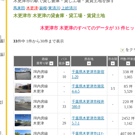
木更津市の駅で貸し倉庫・貸し工場・賃貸土地を探す
馬来田
/
木更津
/
巌根
/
東清川
/
上総清川
木更津市 木更津
の貸倉庫・貸工場・賃貸土地
木更津市 木更津のすべてのデータが 33 件ヒ
園
33
件中 1件から30件まで表示
をク
張
路線
バス
所在地
所在階
坪数/坪単
最寄り駅
徒歩
338
JR内房線
-
千葉県木更津市新宿
坪
-
木更津
10
1-20
1,065
85
JR内房線
-
千葉県木更津市潮見
坪
1/1
木更津
-
4-4-5
5,529
220
JR内房線
-
千葉県木更津市桜井
坪
野
-
木更津
33
580-9
1,136
2452
JR内房線
-
千葉県木更津市潮見
坪
-
木更津
29
5-7-1
1,142
407.99
JR内房線
-
千葉県木更津市ほた