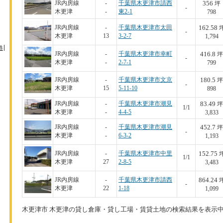
356
JR内房線
-
千葉県木更津市請西
坪
-
木更津
-
東2-1
798
162.58
JR内房線
-
千葉県木更津市太田
-
木更津
13
3-2-7
1,794
港
416.8
JR内房線
-
千葉県木更津市幸町
坪
-
木更津
-
2-7-1
799
180.5
JR内房線
-
千葉県木更津市文京
坪
-
木更津
15
5-11-10
898
83.49
JR内房線
-
千葉県木更津市潮見
坪
1/1
木更津
-
4-4-5
3,833
452.7
JR内房線
-
千葉県木更津市潮見
坪
-
木更津
-
6-3-2
1,193
152.75
JR内房線
-
千葉県木更津市中里
1/1
木更津
27
2-8-5
3,483
864.24
JR内房線
-
千葉県木更津市請西
-
木更津
22
1-18
1,099
木更津市 木更津の貸し倉庫・貸し工場・賃貸土地の検索結果を表示