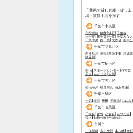
千葉県で貸し倉庫・貸し工
場・賃貸土地を探す
千葉市中央区
市役所前
蘇我
浜野
千葉寺
本千葉
東千葉
千葉
千葉みなと
千葉中央
西千葉
大森台
葭川公
千葉市花見川区
新検見川
幕張
幕張本郷
京成幕
検見川
千葉市稲毛区
稲毛
スポーツセンター
作草部
天台
みどり台
穴川
千葉市美浜区
稲毛海岸
検見川浜
海浜幕張
千葉市緑区
土気
鎌取
誉田
学園前
おゆみ
千葉市若葉区
千城台
都賀
小倉台
みつわ台
桜木
動物公園
千城台北
市川市
二俣新町
市川大野
本八幡
大町