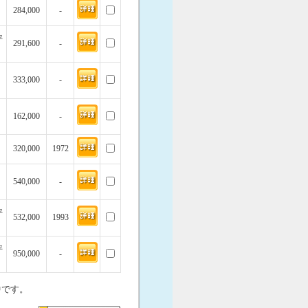
284,000
-
坪
291,600
-
333,000
-
162,000
-
320,000
1972
540,000
-
坪
532,000
1993
坪
950,000
-
中です。