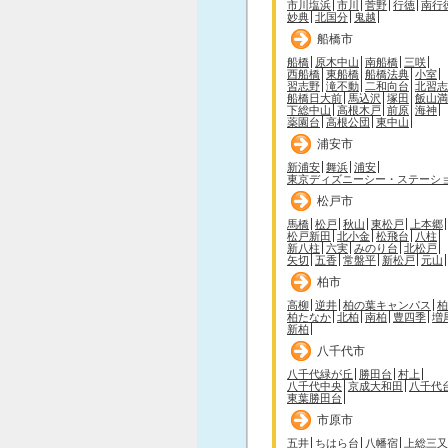
市川塩浜
市川
菅野
行徳
南行
妙典
北国分
鬼越
船橋市
船橋
原木中山
南船橋
三咲
西船橋
東船橋
船橋法典
小室
習志野
滝不動
二和向台
北習志
船橋日大前
馬込沢
塚田
飯山満
下総中山
高根木戸
前原
海神
薬園台
高根公団
東中山
浦安市
新浦安
舞浜
浦安
東京ディズニーシー・ステーシ
松戸市
馬橋
松戸
秋山
東松戸
上本郷
松戸新田
北小金
松飛台
八柱
新八柱
六実
みのり台
北松戸
矢切
五香
常盤平
新松戸
元山
柏市
高柳
逆井
柏の葉キャンパス
柏
柏たなか
北柏
南柏
豊四季
増
新柏
八千代市
八千代緑が丘
勝田台
村上
八千代中央
京成大和田
八千代
東葉勝田台
市原市
五井
ちはら台
八幡宿
上総三又