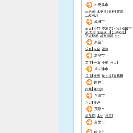
木更津市
馬来田
木更津
巌根
東清川
上総清川
成田市
成田
滑河
空港第2ビル
成田空
東成田
京成成田
公津の杜
下総松崎
成田湯川
久住
東金市
求名
東金
福俵
君津市
君津
平山
小櫃
俵田
袖ヶ浦市
長浦
横田
袖ヶ浦
東横田
白井市
白井
西白井
八街市
八街
榎戸
茂原市
新茂原
本納
茂原
富里市
館山市