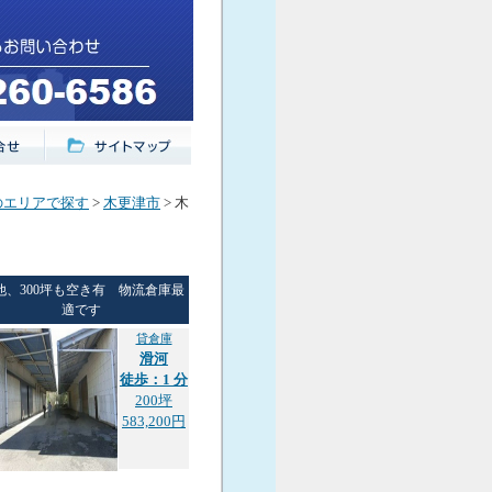
のエリアで探す
>
木更津市
> 木
他、300坪も空き有 物流倉庫最
適です
貸倉庫
滑河
徒歩：1 分
200坪
583,200円