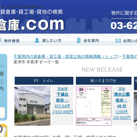
場・賃貸土地は千葉貸倉庫.com。
千葉県内の貸倉庫・貸工場・賃貸土地の情報満載（トップ)
>
千葉県
更津市 木更津 すべて一覧
・
NEW RELEASE
開
に
EV トイレ
柏ＩＣまで17分
内
貸倉庫
貸地
千城台
清水公園
徒歩：-
徒歩：
855.64坪
48 分
2,633,400円
1200坪
330,000円