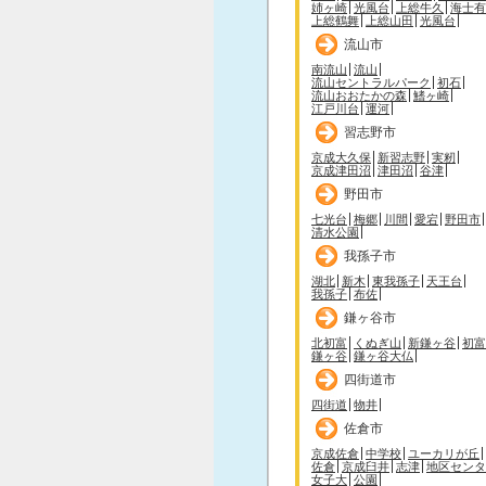
姉ヶ崎
光風台
上総牛久
海士有
上総鶴舞
上総山田
光風台
流山市
南流山
流山
流山セントラルパーク
初石
流山おおたかの森
鰭ヶ崎
江戸川台
運河
習志野市
京成大久保
新習志野
実籾
京成津田沼
津田沼
谷津
野田市
七光台
梅郷
川間
愛宕
野田市
清水公園
我孫子市
湖北
新木
東我孫子
天王台
我孫子
布佐
鎌ヶ谷市
北初富
くぬぎ山
新鎌ヶ谷
初富
鎌ヶ谷
鎌ヶ谷大仏
四街道市
四街道
物井
佐倉市
京成佐倉
中学校
ユーカリが丘
佐倉
京成臼井
志津
地区センタ
女子大
公園