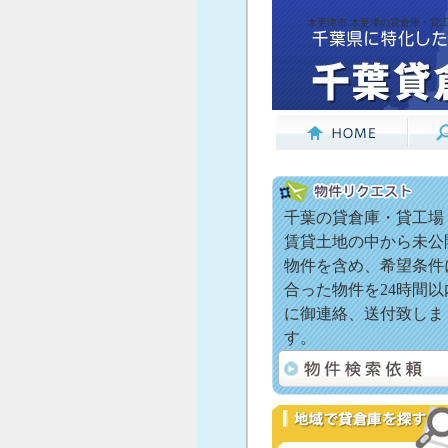
木更津市 木更津の貸倉庫・貸工
千葉の貸倉庫・貸工場
賃貸土地の中から未公
物件を含め、希望条件
合った物件を24時間以
に御連絡、送付致しま
す。