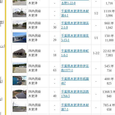
-
徳
木更津
-
る野1-22-8
1,716
1119
JR内房線
-
千葉県木更津市木材
坪
1/2
木更津
-
港4-1
3,996
野
960
JR内房線
-
千葉県木更津市潮浜
坪
-
木更津
30
2-1-9
1,042
150
JR内房線
-
千葉県木更津市潮見
坪
1/1
木更津
29
5-15-1
11,000
ョン
22.02
JR内房線
-
千葉県木更津市幸町
坪
1-2/2
木更津
18
1-6-1
7,993
545
JR内房線
-
千葉県木更津市伊豆
坪
-
木更津
63
島1377-1
734
400
JR内房線
-
千葉県木更津市祇園
坪
-
尾
木更津
-
467
825
1368.5
JR内房線
-
千葉県木更津市請西
-
木更津
40
1764-5
940
台
785.4
JR内房線
-
千葉県木更津市木材
坪
-
木更津
-
港7-1
658