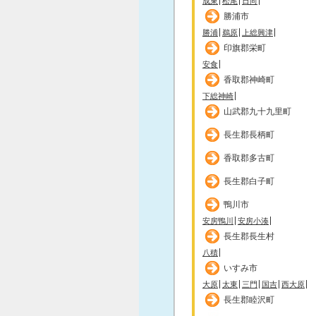
成東
松尾
日向
勝浦市
勝浦
鵜原
上総興津
印旗郡栄町
安食
香取郡神崎町
下総神崎
山武郡九十九里町
長生郡長柄町
香取郡多古町
長生郡白子町
鴨川市
安房鴨川
安房小湊
長生郡長生村
八積
いすみ市
大原
太東
三門
国吉
西大原
長生郡睦沢町