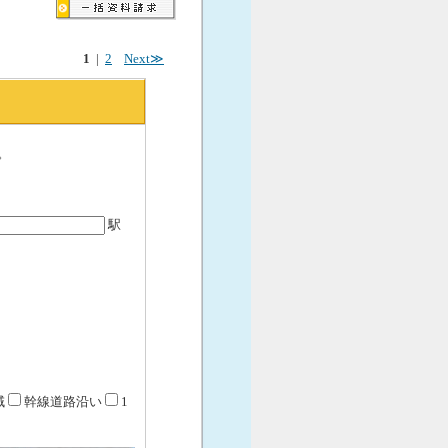
1
|
2
Next≫
。
駅
域
幹線道路沿い
1