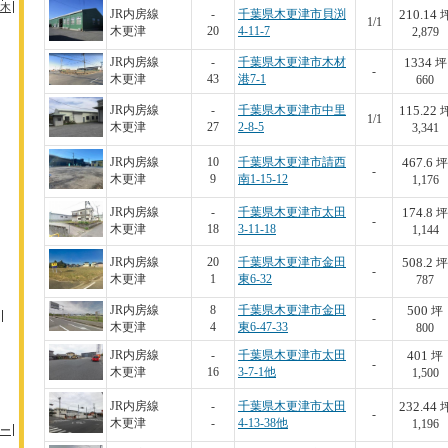
木
210.14
JR内房線
-
千葉県木更津市貝渕
1/1
木更津
20
4-11-7
2,879
1334
JR内房線
-
千葉県木更津市木材
坪
-
木更津
43
港7-1
660
115.22
JR内房線
-
千葉県木更津市中里
1/1
木更津
27
2-8-5
3,341
467.6
JR内房線
10
千葉県木更津市請西
坪
-
木更津
9
南1-15-12
1,176
174.8
JR内房線
-
千葉県木更津市太田
坪
-
木更津
18
3-11-18
1,144
508.2
JR内房線
20
千葉県木更津市金田
坪
-
木更津
1
東6-32
787
500
JR内房線
8
千葉県木更津市金田
坪
-
木更津
4
東6-47-33
800
401
JR内房線
-
千葉県木更津市太田
坪
-
木更津
16
3-7-1他
1,500
232.44
JR内房線
-
千葉県木更津市太田
-
木更津
-
4-13-38他
1,196
ー