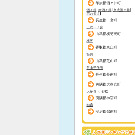
印旗郡酒々井町
酒々井
南酒々井
京成酒々井
宗吾参道
長生郡一宮町
上総一ノ宮
山武郡横芝光町
横芝
香取郡東庄町
笹川
山武郡芝山町
芝山千代田
長生郡長南町
夷隅郡大多喜町
大多喜
小谷松
夷隅郡御宿町
御宿
安房郡鋸南町