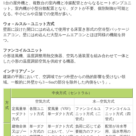
1台の屋外機と、複数台の室内機と冷媒配管とからなるヒートポンプユニ
ット。室内機が小型分散配置となり、ダクトが不要、個別制御が可能と
なる。中小ビルや店舗での使用が多い。
ウォ－ルスル－ユニット方式
壁面に設けた開口にはめ込んで使用する床置き形式の空冷型パッケージ
エアコン。壁にはめ込んだ大型ルームエアコンとほぼ同様の機能を持
つ。
ファンコイルユニット
小形送風機、温度調整用熱交換器、空気ろ過装置を組み合わせて一体と
した小形の温度調節空気を供給する機器。
インテリアゾ－ン
建築の平面において、空調域でかつ外壁からの熱的影響を受けない領
域。一般的に外壁から3～6mの部分を除外した内側をいう」。
中央方式（セントラル）
空気方式
水―空気方式
方
式
定風量単
各階ユニ
変風量（VAV)
ファンコイルユ
ファンコイルユ
一ダクト
ット方式
単一ダクト方式
ニット方式（二
ニット方式（四
方式
管式）
管式）
建物全体
単一ダク
単一ダクト方式
負荷に応じて必
配管が冷水専
又はゾー
ト方式の
において、ゾー
要能力のファン
用、温水専用の