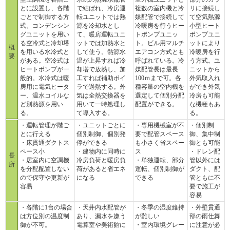
とに設置し、各階
で結ばれ、冷房運
複数の室内機と冷
リに接続し
ごとで制御する方
転ユニットでは熱
媒配管で接続して
て空気熱源
式。コンデンシン
源を冷却水とし
冷暖房を行うヒー
小型ヒート
グユニットを用い
て、暖房運転ユニ
トポンプユニッ
ポンプユニ
る空冷式と冷却塔
ットでは加熱水と
ト。ビル用マルチ
ットにより
概
を用いる水冷式と
して使う。熱源水
エアコン方式とも
冷暖房を行
要
がある。空冷式は
温が上昇すれば冷
呼ばれている。冷
う方式。ユ
ヒートポンプが一
却塔で放熱し、加
媒配管長は最長
ニットから
般的。水冷式は暖
工すれば補助ボイ
100ｍまで可。各
外気取入れ
房用に電気ヒータ
ラで過熱する。外
種容量の空内機を
ができ外気
ー、温水コイルな
気は全熱交換器を
選定して個別分配
冷房も可能
ど別熱源を用い
用いて一時処理し
配置ができる。
な機種もあ
る。
て導入する。
る。
・運転管理が階ご
・ユニットごとに
・専用機械室が不
・個別制
とに行える
個別制御、個別発
要で配管スペース
御、集中制
・床貫通ダクトス
停ができる
も小さく省スペー
御とも可能
ペース小
・建物内に同時に
ス
・ドレン配
長
・居室内に空調機
冷房負荷と暖房負
・単独運転、部分
管以外には
所
を分配配置しない
荷があると省エネ
運転、個別制御が
ダクト、配
ので保守や更新が
になる
できる
管ともに不
容易
要で施工が
容易
・各階に1台の場合
・天井内水配管が
・冬季の湿度維持
・外壁貫通
は方位別の温度制
あり、漏水を嫌う
が難しい
部の雨仕舞
御が不可。
電算室や美術館に
・室内環境グレー
に注意が必