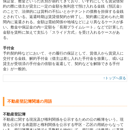
保証金、敷金といった区別が崩れてきており、いずれにしても賃貸借契
約の際に借主が貸主に一定の金額を無利息で預け入れる金銭（預託金）
のことで、法律的には賃料の不払いとかテナントの債務を担保する金銭
とされている。返還時期は賃貸借契約が終了し、契約書に定められた期
間内に返還される。金額は需給関係や地域などにより異なるケースが多
い。敷金や保証金の内一定額を「長期プライムレート」などで計算した
金額を賃料に加えて支払う「スライド方式」を受け入れるケースがあ
る。
手付金
予約契約時などにおいて、その履行の保証として、賃借人から賃貸人に
交付する金銭、解約手付金（借主は差し入れた手付金を放棄し、或いは
貸主が受領済の手付金の倍額を返還して、契約などを解除できる手付
金）が一般的。
↑トップへ戻る
不動産登記簿関連の用語
不動産登記簿
不動産に関する現況及び権利関係を公示するための公の帳簿をいう。現
状を公示する表題部と権利関係を公示する甲区・乙区の用紙からなって
いる。登記簿謄本は誰でも手数料を納付して、登記所（法務局）に直接