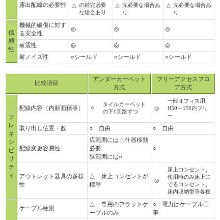
露出配線の必要性
△
の補完必要
△
完必要な場合あ
△
完必要な場合あ
な場合あり
り
り
機械的破傷に対す
◎
◎
◎
信
る安全性
頼
耐震性
◎
◎
◎
性
耐ノイズ性
○シールド
○シールド
○シールド
アンダーカーペット
フリーアクセスフロ
比較項目
方式
ア方式
一般オフィス用
タイルカーペット
配線内容（内新面積等）
○
◎
H50～150内フリ
の下1回路ずつ
ー
フ
レ
取り出し位置・数
○ 自由
○ 自由
キ
広範囲には△什器移動
シ
配線変更容易性
必要
○
ビ
狭範囲には○
リ
テ
床上コンセント、
ィ
アウトレット器具の多様
△ 床上コンセントが
使用時のみ床上に
◎
性
標準
でるコンセント、
床内収納型等各種
△ 専用のフラットケ
○ 電力はケーブル工
ケーブル種別
ーブルのみ
事