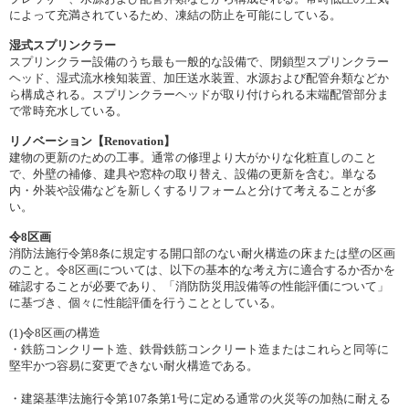
によって充満されているため、凍結の防止を可能にしている。
湿式スプリンクラー
スプリンクラー設備のうち最も一般的な設備で、閉鎖型スプリンクラー
ヘッド、湿式流水検知装置、加圧送水装置、水源および配管弁類などか
ら構成される。スプリンクラーヘッドが取り付けられる末端配管部分ま
で常時充水している。
リノベーション【Renovation】
建物の更新のための工事。通常の修理より大がかりな化粧直しのこと
で、外壁の補修、建具や窓枠の取り替え、設備の更新を含む。単なる
内・外装や設備などを新しくするリフォームと分けて考えることが多
い。
令8区画
消防法施行令第8条に規定する開口部のない耐火構造の床または壁の区画
のこと。令8区画については、以下の基本的な考え方に適合するか否かを
確認することが必要であり、「消防防災用設備等の性能評価について」
に基づき、個々に性能評価を行うこととしている。
(1)令8区画の構造
・鉄筋コンクリート造、鉄骨鉄筋コンクリート造またはこれらと同等に
堅牢かつ容易に変更できない耐火構造である。
・建築基準法施行令第107条第1号に定める通常の火災等の加熱に耐える