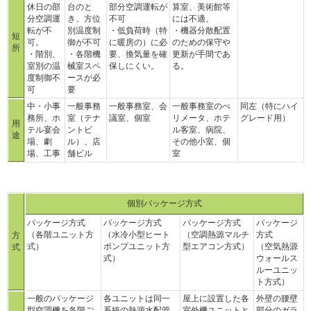
休日の部
台のと
部分空調運転が
算室、美術館等
分空調運
き、方位
不可
には不適。
転が不
別温度制
・低負荷時（特
・機器分散配置
短
可。
御が不可
に暖房の）に必
のための保守や
所
・階別、
・各階機
要、換気量を確
更新が手間であ
室別の温
械室スペ
保しにくい。
る。
度制御不
ースが必
可
要
中・小事
一般事務
一般事務室、会
一般事務室のぺ
同左（特にハイ
務所、ホ
室（テナ
議室、個室
リメータ、ホテ
グレード用）
用
テル宴会
ントビ
ル客室、病院、
途
場、劇
ル）、店
その他小室、個
場、工事
舗ビル
室
個別パッケージ方式
パッケージ方式
パッケージ方式
パッケージ方式
パッケージ
（各階ユニット方
（水冷小型ヒート
（空調熱源マルチ
方式
方
式）
ポンプユニット方
型エアコン方式）
（空気熱源
式
式）
ウォールス
ルーユニッ
ト方式）
一般のパッケージ
各ユニットは同一
屋上に設置した各
外壁の腰壁
型空調機を各階ご
系統の熱源水配管
室外機ユニットと
部分のガラ