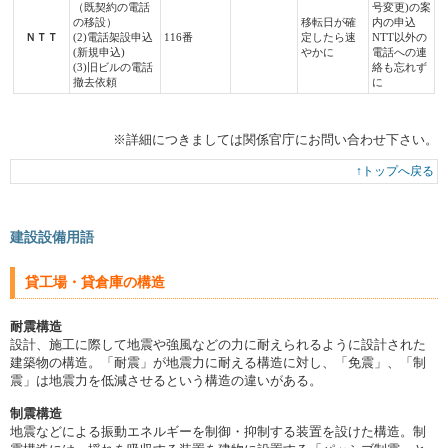
（既契約の電話
号変更)の案
の移設）
移転日が確
内の申込
ＮＴＴ
(2)電話架設申込
116番
定したら速
NTT以外の
(新規申込)
やかに
電話への連
(3)旧ビルの電話
絡も忘れず
撤去依頼
に
※詳細につきましては関係官庁にお問い合わせ下さい。
↑トップへ戻る
建設設備用語
貸工場・貸倉庫の構造
耐震構造
設計、施工に際して地震や強風などの力に耐えられるように設計された
建築物の構造。「耐震」が地震力に耐える構造に対し、「免震」、「制
震」は地震力を低減させるという構造の違いがある。
制震構造
地震などによる振動エネルギーを制御・抑制する装置を設けた構造。制