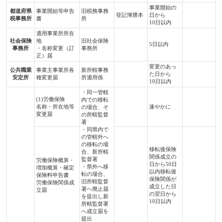
事業開始の
都道府県
事業開始等申告
旧税務事務
登記簿謄本
日から
税事務所
書
所
10日以内
適用事業所所在
社会保険
地
旧社会保険
5日以内
事務所
・名称変更（訂
事務所
正）届
変更のあっ
公共職業
事業主事業所各
新所轄事務
た日から
安定所
種変更届
所適用係
10日以内
・同一管轄
(1)労働保険
内での移転
名称・所在地等
速やかに
の場合、そ
変更届
の所轄監督
署
・同県内で
の管轄外へ
の移転の場
移転後保険
合、新所轄
関係成立の
監督署
労働保険概算・
日から50日
・県外へ移
増加概算・確定
以内移転後
転の場合、
保険料申告書
保険関係が
旧所轄監督
労働保険関係成
成立した日
署へ廃止届
立届
の翌日から
を提出し新
10日以内
所轄監督署
へ成立届を
提出