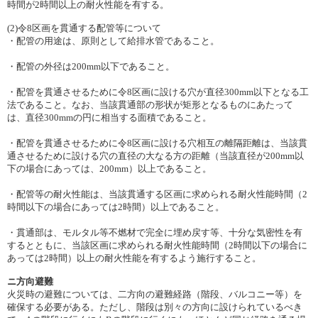
時間が2時間以上の耐火性能を有する。
(2)令8区画を貫通する配管等について
・配管の用途は、原則として給排水管であること。
・配管の外径は200mm以下であること。
・配管を貫通させるために令8区画に設ける穴が直径300mm以下となる工
法であること。なお、当該貫通部の形状が矩形となるものにあたって
は、直径300mmの円に相当する面積であること。
・配管を貫通させるために令8区画に設ける穴相互の離隔距離は、当該貫
通させるために設ける穴の直径の大なる方の距離（当該直径が200mm以
下の場合にあっては、200mm）以上であること。
・配管等の耐火性能は、当該貫通する区画に求められる耐火性能時間（2
時間以下の場合にあっては2時間）以上であること。
・貫通部は、モルタル等不燃材で完全に埋め戻す等、十分な気密性を有
するとともに、当該区画に求められる耐火性能時間（2時間以下の場合に
あっては2時間）以上の耐火性能を有するよう施行すること。
ニ方向避難
火災時の避難については、二方向の避難経路（階段、バルコニー等）を
確保する必要がある。ただし、階段は別々の方向に設けられているべき