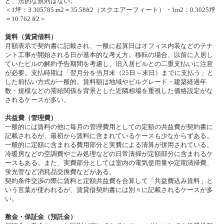
ど、法的な規則はない。
＜1坪：3.305785 m2＝35.58ft2（スクエアーフィート）・1m2：0.3025坪
＝10.762 ft2＞
賃料（賃貸借料）
月額表示で契約書に記載され、一般に起算日はオフィス内装などのテナ
ント工事が開始される日が基本的な考え方。移転の場合、以前に入居し
ていたビルの解約予告期間を考慮し、旧入居ビルとの二重支払いに注意
が必要。支払時期は「翌月分を当月末（25日～末日）までに支払う」と
した前払い方式が一般的。賃料額は地域やビルグレード・建築経過年
数・規模などの需給関係を背景とした近隣相場を重視した価格設定がな
されるケースが多い。
共益費（管理費）
一般的には賃料の他に毎月の管理費用としての定額の共益費が契約書に
記載されるが、最初から賃料に含まれているケースも少なからずある。
一般的に定額に含まれる費用部分と実費による清算が併用されている。
冷暖房などの空調費やごみ処理などの日常清掃が定額部分に含まれるケ
ースもある。また、実費部分としては室内の電気使用量や定期清掃費、
蛍光管など消耗品交換費などがある。
契約条件交渉の際に賃料と定額共益費を合算して「共益費込み賃料」と
いう言葉が使われるが、賃貸借契約書には別々に記載されるケースが多
い。
敷金・保証金（預託金）