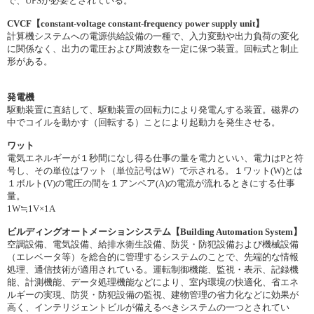
で、UPSが必要とされている。
CVCF【constant-voltage constant-frequency power supply unit】
計算機システムへの電源供給設備の一種で、入力変動や出力負荷の変化
に関係なく、出力の電圧および周波数を一定に保つ装置。回転式と制止
形がある。
発電機
駆動装置に直結して、駆動装置の回転力により発電んする装置。磁界の
中でコイルを動かす（回転する）ことにより起動力を発生させる。
ワット
電気エネルギーが１秒間になし得る仕事の量を電力といい、電力はPと符
号し、その単位はワット（単位記号はW）で示される。１ワット(W)とは
１ボルト(V)の電圧の間を１アンペア(A)の電流が流れるときにする仕事
量。
1W≒1V×1A
ビルディングオートメーションシステム【Building Automation System】
空調設備、電気設備、給排水衛生設備、防災・防犯設備および機械設備
（エレベータ等）を総合的に管理するシステムのことで、先端的な情報
処理、通信技術が適用されている。運転制御機能、監視・表示、記録機
能、計測機能、データ処理機能などにより、室内環境の快適化、省エネ
ルギーの実現、防災・防犯設備の監視、建物管理の省力化などに効果が
高く、インテリジェントビルが備えるべきシステムの一つとされてい