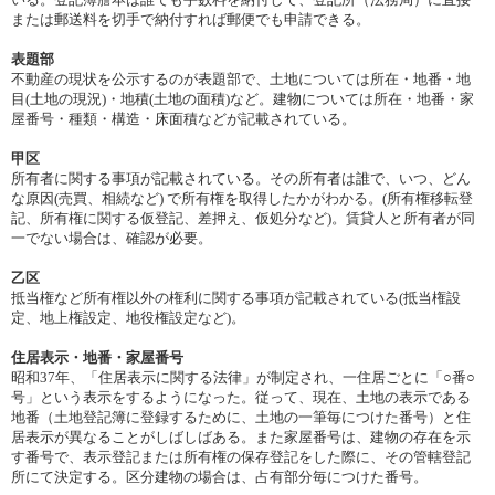
または郵送料を切手で納付すれば郵便でも申請できる。
表題部
不動産の現状を公示するのが表題部で、土地については所在・地番・地
目(土地の現況)・地積(土地の面積)など。建物については所在・地番・家
屋番号・種類・構造・床面積などが記載されている。
甲区
所有者に関する事項が記載されている。その所有者は誰で、いつ、どん
な原因(売買、相続など) で所有権を取得したかがわかる。(所有権移転登
記、所有権に関する仮登記、差押え、仮処分など)。賃貸人と所有者が同
一でない場合は、確認が必要。
乙区
抵当権など所有権以外の権利に関する事項が記載されている(抵当権設
定、地上権設定、地役権設定など)。
住居表示・地番・家屋番号
昭和37年、「住居表示に関する法律」が制定され、一住居ごとに「○番○
号」という表示をするようになった。従って、現在、土地の表示である
地番（土地登記簿に登録するために、土地の一筆毎につけた番号）と住
居表示が異なることがしばしばある。また家屋番号は、建物の存在を示
す番号で、表示登記または所有権の保存登記をした際に、その管轄登記
所にて決定する。区分建物の場合は、占有部分毎につけた番号。