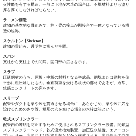
火性能を有する構造。一般に下地が木造の場合は、不燃材料よりも塗り
厚を厚くしなければならない。
ラ－メン構造
建物の基本的な骨組みで、柱・梁の接点が剛接合で一体となっている構
造の総称。
スケルトン【Skeleton】
建物の骨組み、透明性に富んだ空間。
スパン
支柱から支柱までの間隔。開口部の広さを示す。
スラブ
圧延鋼材のうち、原板・中板の材料となる半成品。鋼塊または鋼片を偏
平形に粗圧延したもの。垂直荷重を受ける板状の部材であるが、通常、
鉄筋コンクリートの床をさす。
スリーブ
配管やダクトを梁や床を貫通させる場合に、あらかじめ、梁や床に穴を
設けるためのさや管。矩形の穴を空ける場合の木枠は箱という。
乾式スプリンクラー
配管内の凍結を防止するために使用されるスプリンクラー設備。閉鎖型
スプリンクラーヘッド、乾式流水検知装置、加圧送水装置、エアーコン
プレッサー、水源および配管弁類などから構成される。常時低圧の空気