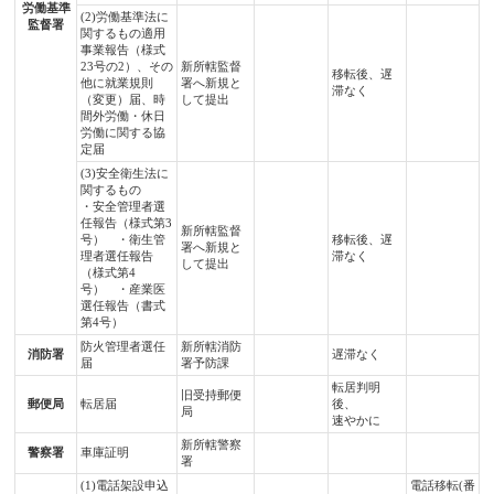
労働基準
(2)労働基準法に
監督署
関するもの適用
事業報告（様式
23号の2）、その
新所轄監督
移転後、遅
他に就業規則
署へ新規と
滞なく
（変更）届、時
して提出
間外労働・休日
労働に関する協
定届
(3)安全衛生法に
関するもの
・安全管理者選
任報告（様式第3
新所轄監督
号） ・衛生管
移転後、遅
署へ新規と
理者選任報告
滞なく
して提出
（様式第4
号） ・産業医
選任報告（書式
第4号）
防火管理者選任
新所轄消防
消防署
遅滞なく
届
署予防課
転居判明
旧受持郵便
郵便局
転居届
後、
局
速やかに
新所轄警察
警察署
車庫証明
署
(1)電話架設申込
電話移転(番