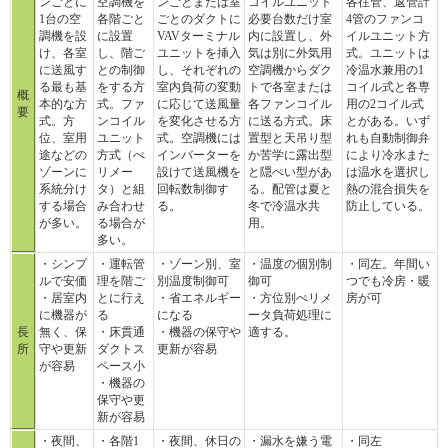
ンごとに
空調機を
ンごとまたは室
コイルユニット
各往管、返管計
1台の空
各階ごと
ごとのダクトに
必要台数だけ室
4管のファンコ
調機を設
に設置
VAVターミナル
内に設置し、外
イルユニット方
け、各室
し、階ご
ユニットを挿入
気は別に外気用
式。ユニットは
に送風す
との制御
し、それぞれの
空調機からダク
冷温水兼用の1
る最も基
をする方
室内負荷の変動
トで各室または
コイル式と各専
概
本的な方
式。ファ
に応じて送風量
各ファンコイル
用の2コイル式
要
式。方
ンコイル
を変化させる方
に送る方式。床
とがある。いず
位、室用
ユニット
式。空調機には
置型と天吊り型
れも自動制御弁
途などの
方式（ぺ
インバーターを
か苦学に露出型
により冷水また
ゾーンに
リメー
設けて送風機を
と隠ぺい型があ
は温水を選択し
系統分け
タ）と組
回転数制御す
る。配管は夏と
熱の混合損失を
する場合
み合わせ
る。
冬で冷温水共
防止している。
が多い。
る場合が
用。
多い。
・シンプ
・運転管
・ゾーン別、室
・温度の個別制
・同左。年間い
ルで安価
理を階ご
別温度制御可
御可
つでも冷房・暖
・居室内
とに行え
・省エネルギー
・方位別ぺリメ
房が可
に機器が
る
になる
ータ負荷処理に
長
無く、保
・床貫通
・機器の保守や
適する。
所
守や更新
ダクトス
更新が容易
が容易
ペース小
・機器の
保守や更
新が容易
・夜間、
・各階1
・夜間、休日の
・漏水を嫌う電
・同左