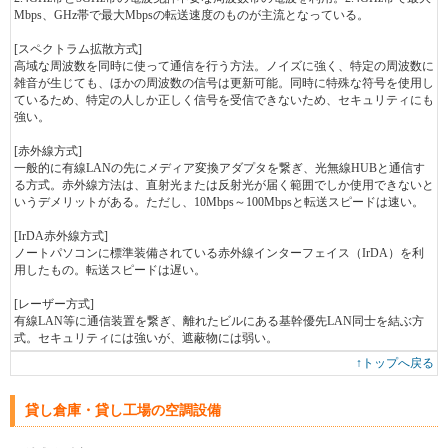
Mbps、GHz帯で最大Mbpsの転送速度のものが主流となっている。
[スペクトラム拡散方式]
高域な周波数を同時に使って通信を行う方法。ノイズに強く、特定の周波数に
雑音が生じても、ほかの周波数の信号は更新可能。同時に特殊な符号を使用し
ているため、特定の人しか正しく信号を受信できないため、セキュリティにも
強い。
[赤外線方式]
一般的に有線LANの先にメディア変換アダプタを繋ぎ、光無線HUBと通信す
る方式。赤外線方法は、直射光または反射光が届く範囲でしか使用できないと
いうデメリットがある。ただし、10Mbps～100Mbpsと転送スピードは速い。
[IrDA赤外線方式]
ノートパソコンに標準装備されている赤外線インターフェイス（IrDA）を利
用したもの。転送スピードは遅い。
[レーザー方式]
有線LAN等に通信装置を繋ぎ、離れたビルにある基幹優先LAN同士を結ぶ方
式。セキュリティには強いが、遮蔽物には弱い。
↑トップへ戻る
貸し倉庫・貸し工場の空調設備