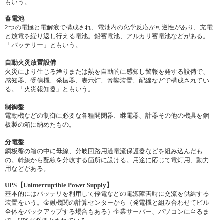
もいう。
蓄電池
2つの電極と電解液で構成され、電池内の化学反応が可逆性があり、充電
と放電を繰り返し行える電池。鉛蓄電池、アルカリ蓄電池などがある。
「バッテリー」ともいう。
自動火災放置設備
火災により生じる煙りまたは熱を自動的に感知し警報を発する設備で、
感知器、受信機、発振器、表示灯、音響装置、配線などで構成されてい
る。「火災報知器」ともいう。
制御盤
電動機などの制御に必要な各種開閉器、継電器、計器その他の機具を鋼
板製の箱に納めたもの。
分電盤
鋼板盤の箱の中に母線、分岐回路用過電流保護器などを組み込んだも
の。幹線から配線を分岐する箇所に設ける。用途に応じて電灯用、動力
用などがある。
UPS【Uninterruptible Power Supply】
基本的にはバッテリを利用して停電などの電源障害時に交流を供給する
装置をいう。金融機関の計算センターから（発電機と組み合わせてビル
全体をバックアップする場合もある）企業サーバー、パソコンに至るま