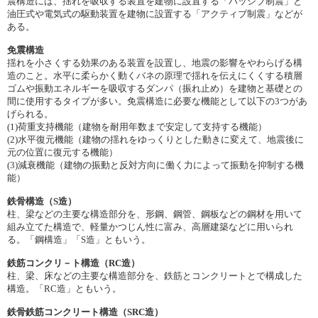
震構造には、揺れを吸収する装置を建物に設置する「パッシブ制震」と
油圧式や電気式の駆動装置を建物に設置する「アクティブ制震」などが
ある。
免震構造
揺れを小さくする効果のある装置を設置し、地震の影響をやわらげる構
造のこと。水平に柔らかく動くバネの原理で揺れを伝えにくくする積層
ゴムや振動エネルギーを吸収するダンパ（振れ止め）を建物と基礎との
間に使用するタイプが多い。免震構造に必要な機能として以下の3つがあ
げられる。
(1)荷重支持機能（建物を耐用年数まで安定して支持する機能）
(2)水平復元機能（建物の揺れをゆっくりとした動きに変えて、地震後に
元の位置に復元する機能）
(3)減衰機能（建物の振動と反対方向に働く力によって振動を抑制する機
能）
鉄骨構造（S造）
柱、梁などの主要な構造部分を、形鋼、鋼管、鋼板などの鋼材を用いて
組み立てた構造で、軽量かつじん性に富み、高層建築などに用いられ
る。「鋼構造」「S造」ともいう。
鉄筋コンクリ－ト構造（RC造）
柱、梁、床などの主要な構造部分を、鉄筋とコンクリートとで構成した
構造。「RC造」ともいう。
鉄骨鉄筋コンクリート構造（SRC造）