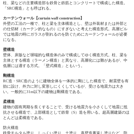
柱、梁などの主要構造部を鉄骨と鉄筋とコンクリートで構成した構造。
「SRC構造」とも呼ばれる。
カーテンウォール【curtain wall construction】
外壁の工法の一種で、柱と梁を主体構造とし、壁は外装材または外部と
の仕切材（カーテン的なもの）にすぎないと考えた構造形式。高層ビル
では地震の時にガラスが割れるのを防ぐためにカーテンウォールが必要
になる。
壁構造
壁体、床版など塀端的な構造体のみで構成してゆく構造方式。柱、梁を
主体とする構造（ラーメン構造）と異なり、高層化には難があるが、中
低層には適する方式。「壁式構造」ともいう。
剛構造
RC造・SRC造のように建物全体を一体的に剛にした構造で、耐震壁を有
効に設け、外力に対し変形しにくくしているが、受ける地震力は大き
い。一般的に31m以下の建物は剛構造である。
柔構造
建物の固有周期を長くすることで、受ける地震力を小さくして地震に抵
抗させる構造で、上部構造として鉄骨（S）造を用いる。超高層建築のほ
とんどは柔構造である。
防火構造
鉄骨モルタル塗り、しっくい塗り、土塗り、真壁造裏返し塗りなど、防