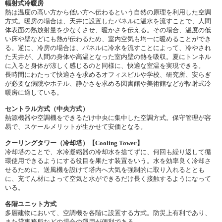
輻射式冷暖房
熱は温度の高い方から低い方へ伝わるという自然の原理を利用した空調
方式。暖房の場合は、天井に設置したパネルに温水を流すことで、人間
体表面の熱放射量を少なくさせ、暖かさを伝える。その場合、温度の低
い床や壁などにも熱が伝わるため、室内空気も均一に暖めることができ
る。逆に、冷房の場合は、パネルに冷水を流すことによって、冷やされ
た天井が、人間の身体や高温となった室内壁の熱を吸収。夏にトンネル
に入ると身体が涼しく感じるのと同様に、快適な室温を実現できる。
長時間にわたって快適さを求めるオフィスビルや学校、研究所、安らぎ
が必要な病院やホテル、静かさを求める図書館や美術館などが輻射式冷
暖房に適している。
セントラル方式（中央方式）
熱源機器や空調機をできるだけ中央に集中した空調方式。保守管理が容
易で、スケールメリットが生かせて安価となる。
クーリングタワー（冷却塔）【Cooling Tower】
冷却塔のことで、水冷凝縮器の冷却水を捨てずに、何回も繰り返して循
環使用できるようにする役目を果たす装置をいう。水を効率良く冷却さ
せるために、送風機を設けて塔内へ大気を強制的に取り入れるととも
に、充てん材によって空気と水ができるだけ長く接触するようになって
いる。
各階ユニット方式
多層建物において、空調機を各階に設置する方式。防災上有利であり、
また貸事務所などの場合の運用が便利である。