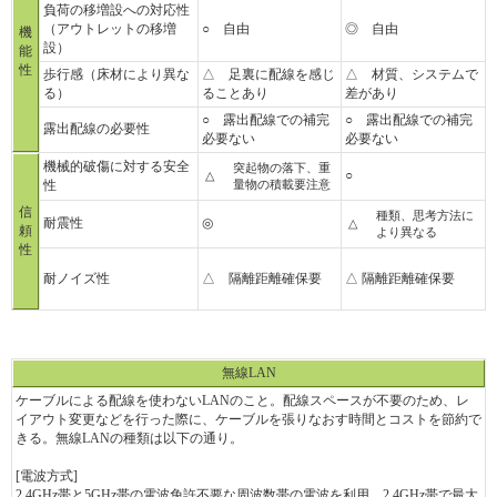
負荷の移増設への対応性
（アウトレットの移増
○ 自由
◎ 自由
機
設）
能
性
歩行感（床材により異な
△ 足裏に配線を感じ
△ 材質、システムで
る）
ることあり
差があり
○ 露出配線での補完
○ 露出配線での補完
露出配線の必要性
必要ない
必要ない
機械的破傷に対する安全
突起物の落下、重
○
△
性
量物の積載要注意
信
種類、思考方法に
耐震性
◎
△
頼
より異なる
性
耐ノイズ性
△ 隔離距離確保要
△ 隔離距離確保要
無線LAN
ケーブルによる配線を使わないLANのこと。配線スペースが不要のため、レ
イアウト変更などを行った際に、ケーブルを張りなおす時間とコストを節約で
きる。無線LANの種類は以下の通り。
[電波方式]
2.4GHz帯と5GHz帯の電波免許不要な周波数帯の電波を利用。2.4GHz帯で最大