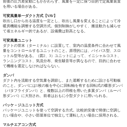
前後の圧力差変動にもかかわらず、風量を一定に保つ目的で定風量装置
を用いる場合がある。
可変風量単一ダクト方式【VAV】
吹出し口から出る温度を一定とし、吹出し風量を変えることによって冷
暖房機能を調整する空調方式。個別制御がしやすく、搬送動力も減らせ
て省エネルギー的であるが、設備費は割高となる。
可変風量ユニット
ダクトの管末（ターミナル）に設置して、室内の温度条件に合わせて風
量をコントロールするユニットのこと。原理的には、バイパス型、スロ
ットル型等がある。（図2、3）ユニットによって、イニシャルコスト、
ランニングコスト、気流分布、発生騒音等が異なるので、目的に合わせ
て機種を選定しなければならない。
ダンパ
ダクト内を流動する空気量を調節し、また遮断するために設ける可動板
のこと。ダンパには1枚の板を中心に回転軸を有する回転式の蝶形ダンパ
（バタフライダンパ）と、複数以上の羽根を用いた多翼ダンパ（ルーバ
形ダンパ）に大別され、前者はおもに小型ダクトに用いられる。
パッケ－ジユニット方式
パッケージユニットを使って空調する方式。比較的安価で簡便に空調し
たい場合や、小さい部屋単位で独立して運転したい場合に採用される。
マルチエアコン方式