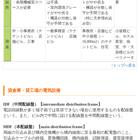
短
・各階機械室スペ
は不適。
トがやや劣る
要
所
ースが必要
・室内環境グレー
・機器が分散し保
ドがやや劣る
守が手間である
・機器が分散し保
（特に天井埋め込
守が手間である
み型）
中・小事務所（テ
一般事務室（テナ
事務所・店舗など
小規模ビ
ナントビル）、店
ントビル）、店舗
中小規模（～
ル、ホテル
用
舗ビル、工事
ビル
10,000m2）のテナ
客室、病
途
ントビル、住宅
室、中・大
規模ビルの
ぺリメータ
↑トップへ戻る
貸倉庫・貸工場の電気設備
IDF（中間配線盤）【intermediate distribution frame】
電話回線数が多く端子箱では収容できない場合に使用するものを配線盤
という。また、ビル内で中間に設ける配線盤を中間配線盤という。
MDF（本配線盤）【main distribution frame】
局線の引込み及び構内交換機から構内線路に至る最初の配電盤のこと。
引込みケーブルの終端、変換機回路、構内線路、試験弾器、避雷器弾器