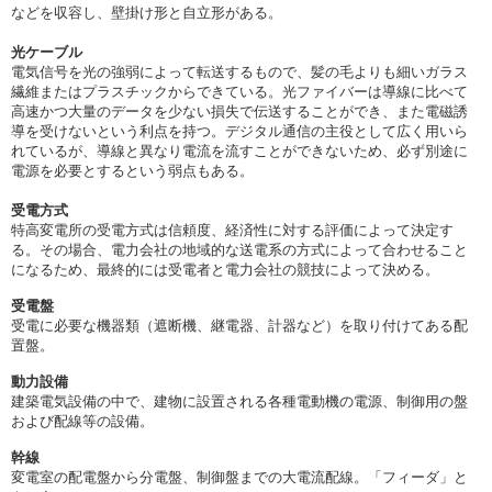
などを収容し、壁掛け形と自立形がある。
光ケーブル
電気信号を光の強弱によって転送するもので、髪の毛よりも細いガラス
繊維またはプラスチックからできている。光ファイバーは導線に比べて
高速かつ大量のデータを少ない損失で伝送することができ、また電磁誘
導を受けないという利点を持つ。デジタル通信の主役として広く用いら
れているが、導線と異なり電流を流すことができないため、必ず別途に
電源を必要とするという弱点もある。
受電方式
特高変電所の受電方式は信頼度、経済性に対する評価によって決定す
る。その場合、電力会社の地域的な送電系の方式によって合わせること
になるため、最終的には受電者と電力会社の競技によって決める。
受電盤
受電に必要な機器類（遮断機、継電器、計器など）を取り付けてある配
置盤。
動力設備
建築電気設備の中で、建物に設置される各種電動機の電源、制御用の盤
および配線等の設備。
幹線
変電室の配電盤から分電盤、制御盤までの大電流配線。「フィーダ」と