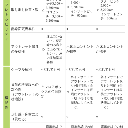
ダクトピッチ
3,000～
ッチ3,000～
フ
3,000～
○
3,200mm
3,200mm
レ
取り出し位置・数
△
○
3,200mm
インサートピッ
ヨコピッ
インサートピッ
キ
チ 600mm
チ 3,000～
チ 600mm
シ
3,200mm
ビ
配線変更容易性
○
○
○
リ
テ
床上コンセ
ィ
ント、使用
時のみ床上
アウトレット器具
△床上コンセント
△床上コンセント
◎
に出るコン
の多様性
が標準
が標準
セント、屋
内収納型等
各種
ケーブル種別
○どれでも可
○どれでも可
○どれでも可
各インサートで
各インサートで
アウトレット取
アウトレット取
負荷の移増設への
り付け可能（全
り付け可能（全
△フロアボッ
対応性
インサートは容
インサートは容
クスの位置限
○
○
（アウトレットの
易にアウトレッ
易にアウトレッ
定
機
ト取り付け可能
ト取り付け可能
移増設）
能
状態にしてある
状態にしてある
こと）
こと）
性
歩行感（床材によ
○
○
○
り異なる）
露出配線で
露出配線での補
露出配線での補