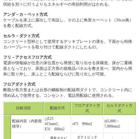
供給を別々に行うよりもエネルギーの有効利用がはかれる。
アンダ－カ－ペット方式
ケーブルを床上に露出して布設し、その上に角形カーペット（50cm角）
を敷く配線方式。
セルラ－ダクト方式
コンクリート型枠として使用するデッキプレートの溝を、下面から特殊
カバープレートを取り付けて配線ダクトにしたもの。
フリ－アクセスフロア方式
電源や情報線が任意の床位置から簡便に取り出せる床構造。床が二重構
造となっており、床面は正方形の規格品パネルを敷き並べ、室内から簡
単に取り外し、床ふところ配線ならびに取り出しが可能。
フロアダクト方式
断面が長方形または台形の鋼板制の配線用ダクトで、コンクリート内に
埋め込んで使用する。コンセント、電話用配線に使用される。
フロアダクト方
セルラダクト方
比較項目
配線方式
式
式
△E25
配線内容（内新面
◎5,000～
415mm2、
○F5 998m2
積等）
7,000mm2
E31 600m2
ダクトピッチ
通常タテピ