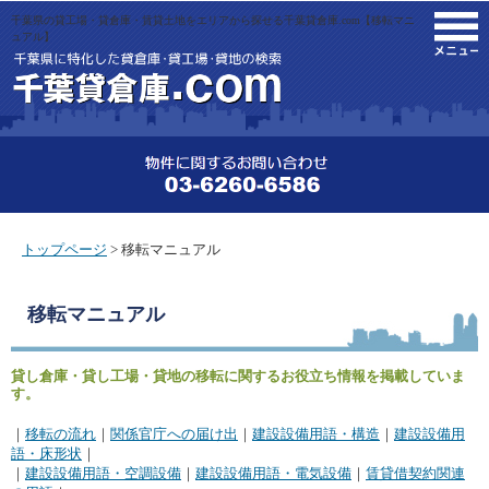
千葉県の貸工場・貸倉庫・賃貸土地をエリアから探せる千葉貸倉庫.com【移転マニ
M
ュアル】
トップページ
> 移転マニュアル
移転マニュアル
貸し倉庫・貸し工場・貸地の移転に関するお役立ち情報を掲載していま
す。
｜
移転の流れ
｜
関係官庁への届け出
｜
建設設備用語・構造
｜
建設設備用
語・床形状
｜
｜
建設設備用語・空調設備
｜
建設設備用語・電気設備
｜
賃貸借契約関連