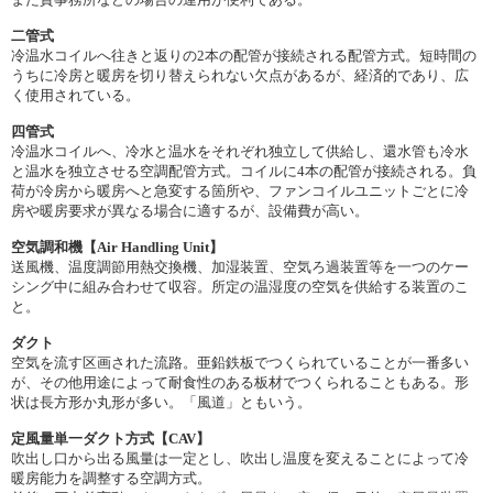
二管式
冷温水コイルへ往きと返りの2本の配管が接続される配管方式。短時間の
うちに冷房と暖房を切り替えられない欠点があるが、経済的であり、広
く使用されている。
四管式
冷温水コイルへ、冷水と温水をそれぞれ独立して供給し、還水管も冷水
と温水を独立させる空調配管方式。コイルに4本の配管が接続される。負
荷が冷房から暖房へと急変する箇所や、ファンコイルユニットごとに冷
房や暖房要求が異なる場合に適するが、設備費が高い。
空気調和機【Air Handling Unit】
送風機、温度調節用熱交換機、加湿装置、空気ろ過装置等を一つのケー
シング中に組み合わせて収容。所定の温湿度の空気を供給する装置のこ
と。
ダクト
空気を流す区画された流路。亜鉛鉄板でつくられていることが一番多い
が、その他用途によって耐食性のある板材でつくられることもある。形
状は長方形か丸形が多い。「風道」ともいう。
定風量単一ダクト方式【CAV】
吹出し口から出る風量は一定とし、吹出し温度を変えることによって冷
暖房能力を調整する空調方式。