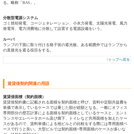
る。略称「BAS」。
分散型電源システム
ゴミ焼却発電、コージェネレーション、小水力発電、太陽光発電、風力
発電等、電力消費地に分散して設置する電源設備をいう。
ルーバ
ランプの下面に取り付ける格子状の遮光板。ある範囲外ではランプから
の直接光を遮る役目をする。
↑トップへ戻る
賃貸借契約関連の用語
賃貸借面積（契約面積）
賃貸借契約書に記載される面積を契約面積と呼び、賃料や定額共益費を
単価で表示しているケースでは乗じた額が総額となる。一般にオフィス
専用部分の壁芯計算による面積を契約面積としているケースと、エント
ランスやエレベータホール及び廊下、トイレなど共用面積を加えたケー
スがあるので、賃料単価による他ビルとの比較をする際には専用面積ベ
ースで行うと良い。大型ビルでは契約面積=専用面積のケースが多いな