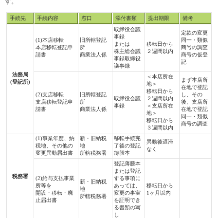
す。
手続先
手続内容
窓口
添付書類
提出期限
備考
取締役会議
定款の変更
事録
(1)本店移転
旧所轄登記
同一・類似
または
移転日から
本店移転登記申
所
商号の調査
株主総会議
２週間以内
請書
商業法人係
商号の仮登
事録取締役
記
議事録
法務局
＜本店所在
まず本店所
(登記所)
地＞
在地で登記
移転日から
(2)支店移転
旧所轄登記
し、その
取締役会議
２週間以内
支店移転登記申
所
後、支店所
事録
＜支店所在
請書
商業法人係
在地で登記
地＞
同一・類似
移転日から
商号の調査
３週間以内
(1)事業年度、納
新・旧納税
移転手続完
異動後遅滞
税地、その他の
地
了後の登記
なく
変更異動届出書
所轄税務署
簿謄本
登記薄謄本
または登記
税務署
(2)給与支払事業
する事項に
新・旧納税
所等を
あっては、
移転日から
地
開設・移転・廃
変更の事実
1ヶ月以内
所轄税務署
止届出書
を証明でき
る書類の写
し