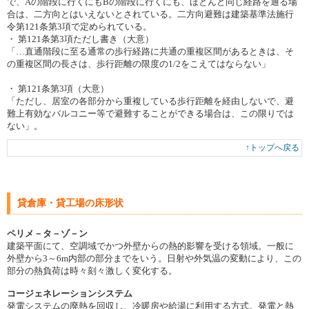
で、Aの階段に行くにもBの階段に行くにも、ほとんど同じ経路を通る場
合は、二方向とはいえないとされている。二方向避難は建築基準法施行
令第121条第3項で定められている。
・ 第121条第3項ただし書き（大意）
「…直通階段に至る通常の歩行経路に共通の重複区間があるときは、そ
の重複区間の長さは、歩行距離の限度の1/2をこえてはならない」
・ 第121条第3項（大意）
「ただし、居室の各部分から重複している歩行距離を経由しないで、避
難上有効なバルコニー等で避難することができる場合は、この限りでは
ない」。
↑トップへ戻る
貸倉庫・貸工場の床形状
ペリメ－タ－ゾ－ン
建築平面にて、空調域でかつ外壁からの熱的影響を受ける領域。一般に
外壁から3～6m内部の部分までをいう。日射や外気温の変動により、この
部分の熱負荷は時々刻々激しく変化する。
コージェネレーションシステム
発電システムの廃熱を回収し、冷暖房や給湯に利用する方式。発電と熱