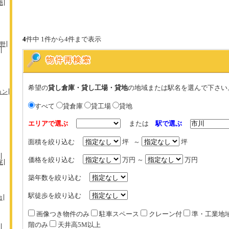
徳
4
件中 1件から4件まで表示
野
希望の
貸し倉庫・貸し工場・貸地
の地域または駅名を選んで下さい
ョン
すべて
貸倉庫
貸工場
貸地
エリアで選ぶ
または
駅で選ぶ
面積を絞り込む
坪 ～
坪
価格を絞り込む
万円 ～
万円
尾
築年数を絞り込む
駅徒歩を絞り込む
台
画像つき物件のみ
駐車スペース
クレーン付
準・工業地
階のみ
天井高5M以上