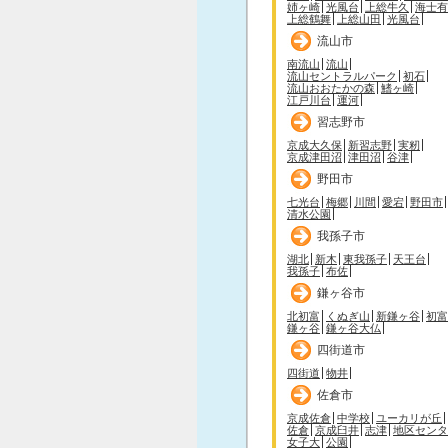
姉ヶ崎
光風台
上総牛久
海士有
上総鶴舞
上総山田
光風台
流山市
南流山
流山
流山セントラルパーク
初石
流山おおたかの森
鰭ヶ崎
江戸川台
運河
習志野市
京成大久保
新習志野
実籾
京成津田沼
津田沼
谷津
野田市
七光台
梅郷
川間
愛宕
野田市
清水公園
我孫子市
湖北
新木
東我孫子
天王台
我孫子
布佐
鎌ヶ谷市
北初富
くぬぎ山
新鎌ヶ谷
初富
鎌ヶ谷
鎌ヶ谷大仏
四街道市
四街道
物井
佐倉市
京成佐倉
中学校
ユーカリが丘
佐倉
京成臼井
志津
地区センタ
女子大
公園