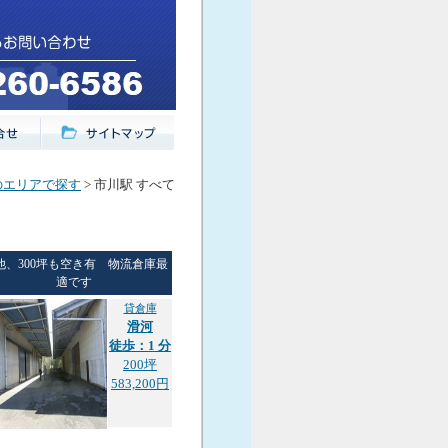
のエリアで探す
> 市川駅 すべて
他、300坪も空き有 物流倉庫最
適です
貸倉庫
滑河
徒歩：1 分
200坪
583,200円