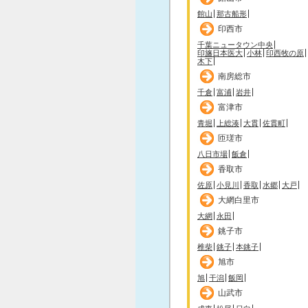
館山
那古船形
印西市
千葉ニュータウン中央
印旛日本医大
小林
印西牧の原
木下
南房総市
千倉
富浦
岩井
富津市
青堀
上総湊
大貫
佐貫町
匝瑳市
八日市場
飯倉
香取市
佐原
小見川
香取
水郷
大戸
大網白里市
大網
永田
銚子市
椎柴
銚子
本銚子
旭市
旭
干潟
飯岡
山武市