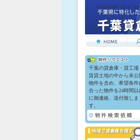
市川駅の貸倉庫・貸工場・賃貸土
千葉の貸倉庫・貸工場
賃貸土地の中から未公
物件を含め、希望条件
合った物件を24時間以
に御連絡、送付致しま
す。