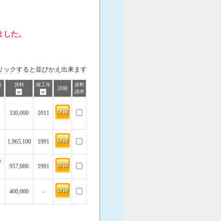
ました。
リックすると並びかえ出来ます
価
賃料
竣工年
資料
詳細
請求
330,000
2011
1,965,100
1991
坪
957,000
1991
400,000
-