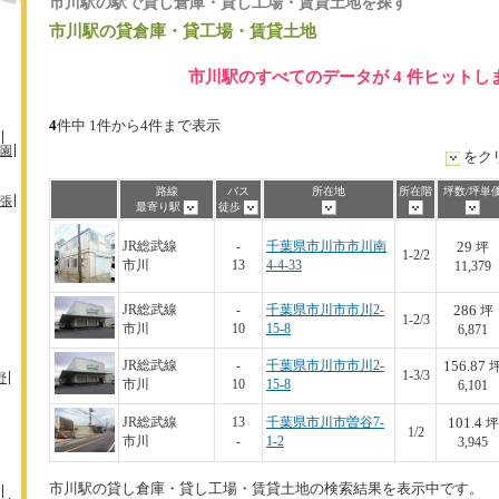
市川駅の駅で貸し倉庫・貸し工場・賃貸土地を探す
市川駅
の貸倉庫・貸工場・賃貸土地
市川駅のすべてのデータが 4 件ヒットし
4
件中 1件から4件まで表示
園
をク
路線
バス
所在地
所在階
坪数/坪単
張
最寄り駅
徒歩
29
JR総武線
-
千葉県市川市市川南
坪
1-2/2
市川
13
4-4-33
11,379
286
JR総武線
-
千葉県市川市市川2-
坪
1-2/3
市川
10
15-8
6,871
156.87
JR総武線
-
千葉県市川市市川2-
1-3/3
野
市川
10
15-8
6,101
101.4
JR総武線
13
千葉県市川市曽谷7-
坪
1/2
市川
-
1-2
3,945
市川駅の貸し倉庫・貸し工場・賃貸土地の検索結果を表示中です。