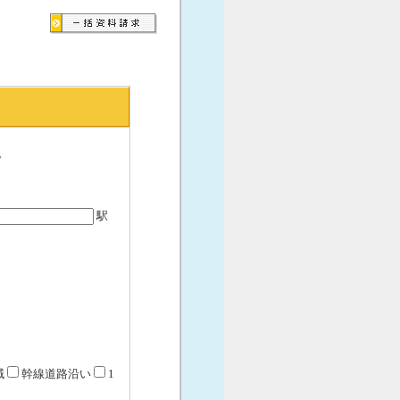
。
駅
域
幹線道路沿い
1