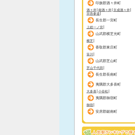
印旗郡酒々井町
酒々井
南酒々井
京成酒々井
宗吾参道
長生郡一宮町
上総一ノ宮
山武郡横芝光町
横芝
香取郡東庄町
笹川
山武郡芝山町
芝山千代田
長生郡長南町
夷隅郡大多喜町
大多喜
小谷松
夷隅郡御宿町
御宿
安房郡鋸南町