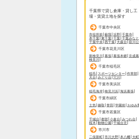
千葉県で貸し倉庫・貸し工
場・賃貸土地を探す
千葉市中央区
市役所前
蘇我
浜野
千葉寺
本千葉
東千葉
千葉
千葉みなと
千葉中央
西千葉
大森台
葭川公
千葉市花見川区
新検見川
幕張
幕張本郷
京成幕
検見川
千葉市稲毛区
稲毛
スポーツセンター
作草部
天台
みどり台
穴川
千葉市美浜区
稲毛海岸
検見川浜
海浜幕張
千葉市緑区
土気
鎌取
誉田
学園前
おゆみ
千葉市若葉区
千城台
都賀
小倉台
みつわ台
桜木
動物公園
千城台北
市川市
二俣新町
市川大野
本八幡
大町