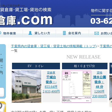
地は千葉貸倉庫.com。
千葉県内の貸倉庫・貸工場・賃貸土地の情報満載（トップ)
>
千葉県
一覧
・
NEW RELEASE
開
に
EV トイレ
柏ＩＣまで17分
内
貸倉庫
貸地
千城台
清水公園
徒歩：-
徒歩：
855.64坪
48 分
2,633,400円
1200坪
330,000円