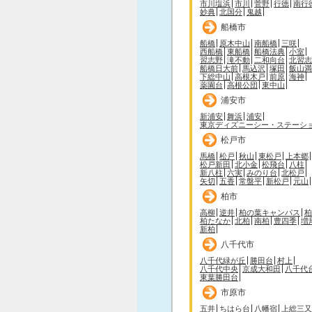
市川塩浜
市川
菅野
行徳
南行
妙典
北国分
鬼越
船橋市
船橋
原木中山
南船橋
三咲
西船橋
東船橋
船橋法典
小室
習志野
滝不動
二和向台
北習志
船橋日大前
馬込沢
塚田
飯山満
下総中山
高根木戸
前原
海神
薬園台
高根公団
東中山
浦安市
新浦安
舞浜
浦安
東京ディズニーシー・ステーシ
松戸市
馬橋
松戸
秋山
東松戸
上本郷
松戸新田
北小金
松飛台
八柱
新八柱
六実
みのり台
北松戸
矢切
五香
常盤平
新松戸
元山
柏市
高柳
逆井
柏の葉キャンパス
柏
柏たなか
北柏
南柏
豊四季
増
新柏
八千代市
八千代緑が丘
勝田台
村上
八千代中央
京成大和田
八千代
東葉勝田台
市原市
五井
ちはら台
八幡宿
上総三又