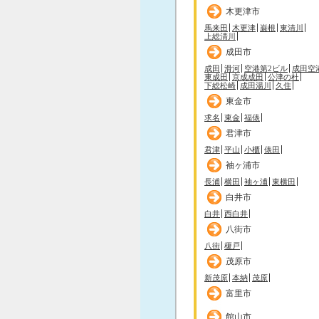
木更津市
馬来田
木更津
巌根
東清川
上総清川
成田市
成田
滑河
空港第2ビル
成田空
東成田
京成成田
公津の杜
下総松崎
成田湯川
久住
東金市
求名
東金
福俵
君津市
君津
平山
小櫃
俵田
袖ヶ浦市
長浦
横田
袖ヶ浦
東横田
白井市
白井
西白井
八街市
八街
榎戸
茂原市
新茂原
本納
茂原
富里市
館山市