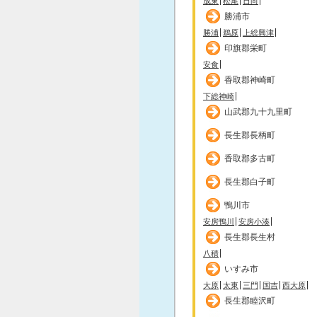
成東
松尾
日向
勝浦市
勝浦
鵜原
上総興津
印旗郡栄町
安食
香取郡神崎町
下総神崎
山武郡九十九里町
長生郡長柄町
香取郡多古町
長生郡白子町
鴨川市
安房鴨川
安房小湊
長生郡長生村
八積
いすみ市
大原
太東
三門
国吉
西大原
長生郡睦沢町