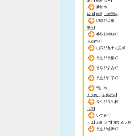
成東
松尾
日向
勝浦市
勝浦
鵜原
上総興津
印旗郡栄町
安食
香取郡神崎町
下総神崎
山武郡九十九里町
長生郡長柄町
香取郡多古町
長生郡白子町
鴨川市
安房鴨川
安房小湊
長生郡長生村
八積
いすみ市
大原
太東
三門
国吉
西大原
長生郡睦沢町