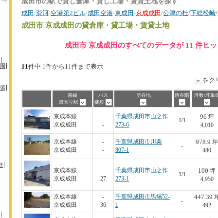
成田市の駅で貸し倉庫・貸し工場・賃貸土地を探す
成田
/
滑河
/
空港第2ビル
/
成田空港
/
東成田
/
京成成田
/
公津の杜
/
下総松崎
/
成田市 京成成田
の貸倉庫・貸工場・賃貸土地
成田市 京成成田のすべてのデータが 11 件ヒ
園
11
件中 1件から11件まで表示
をク
張
路線
バス
所在地
所在階
坪数/坪単
最寄り駅
徒歩
96
京成本線
-
千葉県成田市山之作
坪
1/1
京成成田
-
273-6
4,010
978.9
京成本線
-
千葉県成田市川栗
坪
-
京成成田
-
807-1
480
野
100
京成本線
-
千葉県成田市山之作
坪
1/1
京成成田
27
273-1
4,950
447.39
京成本線
-
千葉県成田市馬場52-
-
京成成田
36
1
492