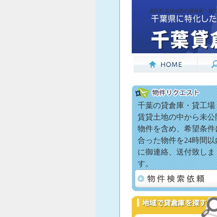
成田市 京成成田の貸倉庫・貸工
千葉の貸倉庫・貸工場
賃貸土地の中から未公
物件を含め、希望条件
合った物件を24時間以
に御連絡、送付致しま
す。