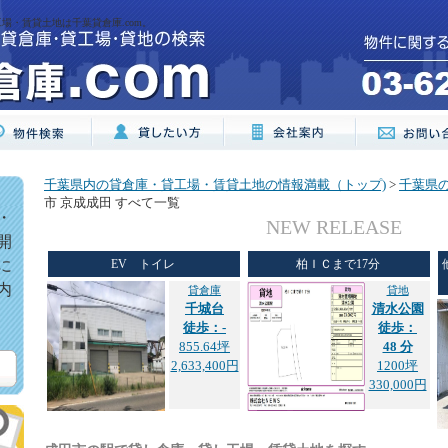
場・賃貸土地は千葉貸倉庫.com。
千葉県内の貸倉庫・貸工場・賃貸土地の情報満載（トップ)
>
千葉県
市 京成成田 すべて一覧
・
NEW RELEASE
開
に
EV トイレ
柏ＩＣまで17分
内
貸倉庫
貸地
千城台
清水公園
徒歩：-
徒歩：
855.64坪
48 分
2,633,400円
1200坪
330,000円