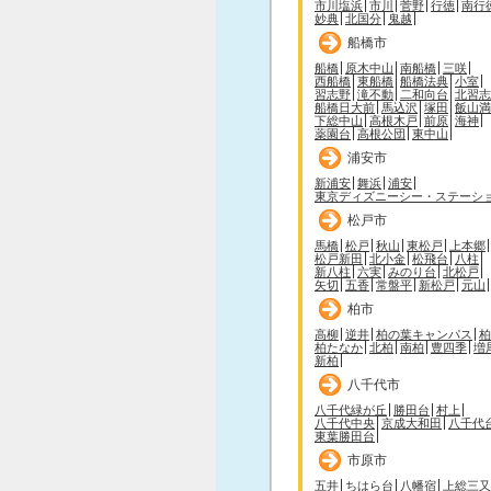
市川塩浜
市川
菅野
行徳
南行
妙典
北国分
鬼越
船橋市
船橋
原木中山
南船橋
三咲
西船橋
東船橋
船橋法典
小室
習志野
滝不動
二和向台
北習志
船橋日大前
馬込沢
塚田
飯山満
下総中山
高根木戸
前原
海神
薬園台
高根公団
東中山
浦安市
新浦安
舞浜
浦安
東京ディズニーシー・ステーシ
松戸市
馬橋
松戸
秋山
東松戸
上本郷
松戸新田
北小金
松飛台
八柱
新八柱
六実
みのり台
北松戸
矢切
五香
常盤平
新松戸
元山
柏市
高柳
逆井
柏の葉キャンパス
柏
柏たなか
北柏
南柏
豊四季
増
新柏
八千代市
八千代緑が丘
勝田台
村上
八千代中央
京成大和田
八千代
東葉勝田台
市原市
五井
ちはら台
八幡宿
上総三又