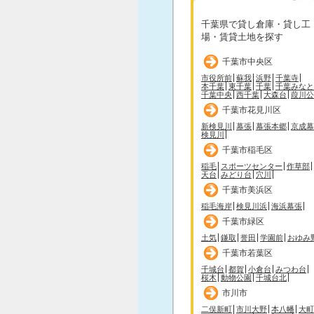
千葉県で貸し倉庫・貸し工
場・賃貸土地を探す
千葉市中央区
市役所前
蘇我
浜野
千葉寺
本千葉
東千葉
千葉
千葉みなと
千葉中央
西千葉
大森台
葭川公
千葉市花見川区
新検見川
幕張
幕張本郷
京成幕
検見川
千葉市稲毛区
稲毛
スポーツセンター
作草部
天台
みどり台
穴川
千葉市美浜区
稲毛海岸
検見川浜
海浜幕張
千葉市緑区
土気
鎌取
誉田
学園前
おゆみ
千葉市若葉区
千城台
都賀
小倉台
みつわ台
桜木
動物公園
千城台北
市川市
二俣新町
市川大野
本八幡
大町