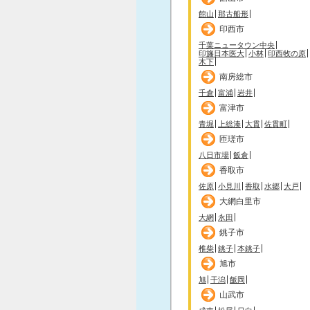
館山
那古船形
印西市
千葉ニュータウン中央
印旛日本医大
小林
印西牧の原
木下
南房総市
千倉
富浦
岩井
富津市
青堀
上総湊
大貫
佐貫町
匝瑳市
八日市場
飯倉
香取市
佐原
小見川
香取
水郷
大戸
大網白里市
大網
永田
銚子市
椎柴
銚子
本銚子
旭市
旭
干潟
飯岡
山武市