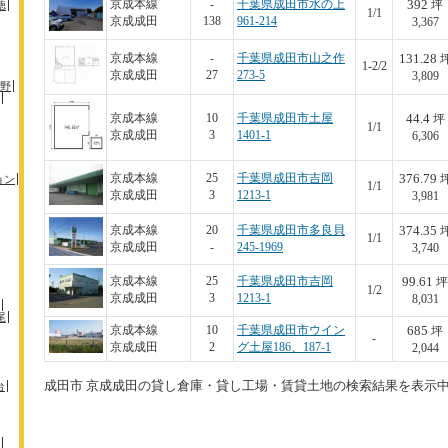
392
京成本線
-
千葉県成田市水の上
徳
坪
1/1
京成成田
138
961-214
3,367
131.28
京成本線
-
千葉県成田市山之作
1-2/2
京成成田
27
273-5
3,809
野
44.4
京成本線
10
千葉県成田市土屋
坪
1/1
京成成田
3
1401-1
6,306
376.79
京成本線
25
千葉県成田市吉岡
ョン
1/1
京成成田
3
1213-1
3,981
374.35
京成本線
20
千葉県成田市多良貝
1/1
京成成田
-
245-1969
3,740
99.61
京成本線
25
千葉県成田市吉岡
坪
1/2
京成成田
3
1213-1
8,031
尾
685
京成本線
10
千葉県成田市ウイン
坪
-
京成成田
2
グ土屋186、187-1
2,044
成田市 京成成田の貸し倉庫・貸し工場・賃貸土地の検索結果を表示
台