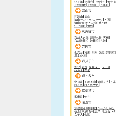
姉ヶ崎
光風台
上総牛久
海士有
上総鶴舞
上総山田
光風台
流山市
南流山
流山
流山セントラルパーク
初石
流山おおたかの森
鰭ヶ崎
江戸川台
運河
習志野市
京成大久保
新習志野
実籾
京成津田沼
津田沼
谷津
野田市
七光台
梅郷
川間
愛宕
野田市
清水公園
我孫子市
湖北
新木
東我孫子
天王台
我孫子
布佐
鎌ヶ谷市
北初富
くぬぎ山
新鎌ヶ谷
初富
鎌ヶ谷
鎌ヶ谷大仏
四街道市
四街道
物井
佐倉市
京成佐倉
中学校
ユーカリが丘
佐倉
京成臼井
志津
地区センタ
女子大
公園