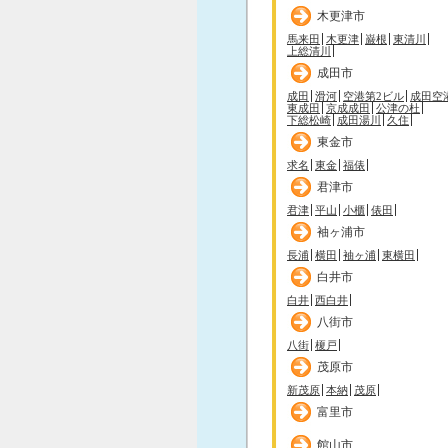
木更津市
馬来田
木更津
巌根
東清川
上総清川
成田市
成田
滑河
空港第2ビル
成田空
東成田
京成成田
公津の杜
下総松崎
成田湯川
久住
東金市
求名
東金
福俵
君津市
君津
平山
小櫃
俵田
袖ヶ浦市
長浦
横田
袖ヶ浦
東横田
白井市
白井
西白井
八街市
八街
榎戸
茂原市
新茂原
本納
茂原
富里市
館山市