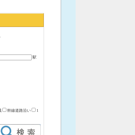
。
駅
域
幹線道路沿い
1