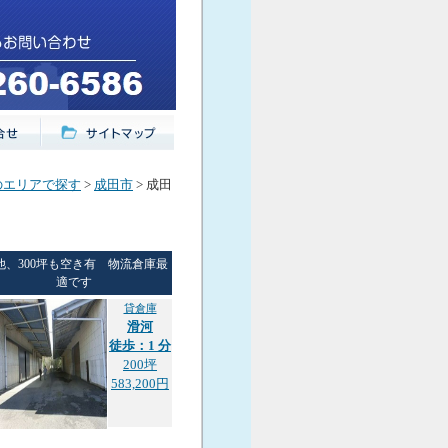
のエリアで探す
>
成田市
> 成田
他、300坪も空き有 物流倉庫最
適です
貸倉庫
滑河
徒歩：1 分
200坪
583,200円