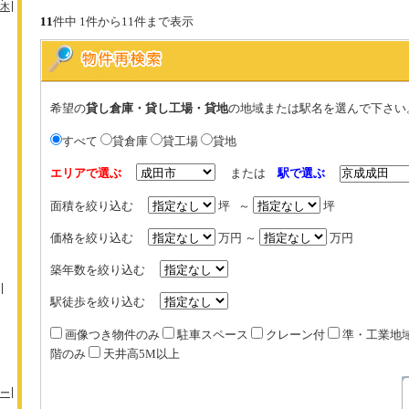
木
11
件中 1件から11件まで表示
希望の
貸し倉庫・貸し工場・貸地
の地域または駅名を選んで下さい
すべて
貸倉庫
貸工場
貸地
エリアで選ぶ
または
駅で選ぶ
面積を絞り込む
坪 ～
坪
価格を絞り込む
万円 ～
万円
築年数を絞り込む
駅徒歩を絞り込む
画像つき物件のみ
駐車スペース
クレーン付
準・工業地
階のみ
天井高5M以上
ー