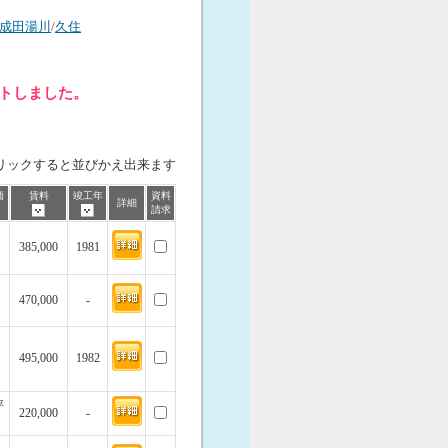
成田湯川
/
久住
ットしました。
リックすると並びかえ出来ます
価
賃料
竣工年
資料
詳細
請求
385,000
1981
470,000
-
495,000
1982
坪
220,000
-