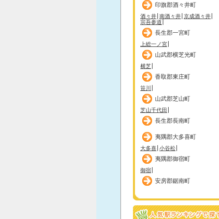
印旗郡酒々井町
酒々井
南酒々井
京成酒々井
宗吾参道
長生郡一宮町
上総一ノ宮
山武郡横芝光町
横芝
香取郡東庄町
笹川
山武郡芝山町
芝山千代田
長生郡長南町
夷隅郡大多喜町
大多喜
小谷松
夷隅郡御宿町
御宿
安房郡鋸南町