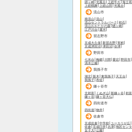
姉ヶ崎
光風台
上総牛久
海士有
上総鶴舞
上総山田
光風台
流山市
南流山
流山
流山セントラルパーク
初石
流山おおたかの森
鰭ヶ崎
江戸川台
運河
習志野市
京成大久保
新習志野
実籾
京成津田沼
津田沼
谷津
野田市
七光台
梅郷
川間
愛宕
野田市
清水公園
我孫子市
湖北
新木
東我孫子
天王台
我孫子
布佐
鎌ヶ谷市
北初富
くぬぎ山
新鎌ヶ谷
初富
鎌ヶ谷
鎌ヶ谷大仏
四街道市
四街道
物井
佐倉市
京成佐倉
中学校
ユーカリが丘
佐倉
京成臼井
志津
地区センタ
女子大
公園