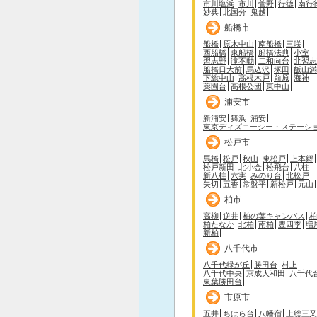
市川塩浜
市川
菅野
行徳
南行
妙典
北国分
鬼越
船橋市
船橋
原木中山
南船橋
三咲
西船橋
東船橋
船橋法典
小室
習志野
滝不動
二和向台
北習志
船橋日大前
馬込沢
塚田
飯山満
下総中山
高根木戸
前原
海神
薬園台
高根公団
東中山
浦安市
新浦安
舞浜
浦安
東京ディズニーシー・ステーシ
松戸市
馬橋
松戸
秋山
東松戸
上本郷
松戸新田
北小金
松飛台
八柱
新八柱
六実
みのり台
北松戸
矢切
五香
常盤平
新松戸
元山
柏市
高柳
逆井
柏の葉キャンパス
柏
柏たなか
北柏
南柏
豊四季
増
新柏
八千代市
八千代緑が丘
勝田台
村上
八千代中央
京成大和田
八千代
東葉勝田台
市原市
五井
ちはら台
八幡宿
上総三又