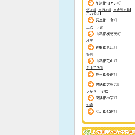
印旗郡酒々井町
酒々井
南酒々井
京成酒々井
宗吾参道
長生郡一宮町
上総一ノ宮
山武郡横芝光町
横芝
香取郡東庄町
笹川
山武郡芝山町
芝山千代田
長生郡長南町
夷隅郡大多喜町
大多喜
小谷松
夷隅郡御宿町
御宿
安房郡鋸南町