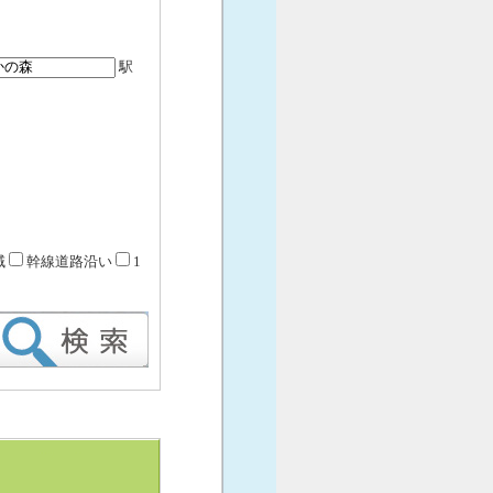
駅
域
幹線道路沿い
1