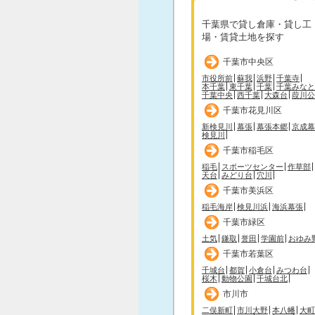
千葉県で貸し倉庫・貸し工
場・賃貸土地を探す
千葉市中央区
市役所前
蘇我
浜野
千葉寺
本千葉
東千葉
千葉
千葉みなと
千葉中央
西千葉
大森台
葭川公
千葉市花見川区
新検見川
幕張
幕張本郷
京成幕
検見川
千葉市稲毛区
稲毛
スポーツセンター
作草部
天台
みどり台
穴川
千葉市美浜区
稲毛海岸
検見川浜
海浜幕張
千葉市緑区
土気
鎌取
誉田
学園前
おゆみ
千葉市若葉区
千城台
都賀
小倉台
みつわ台
桜木
動物公園
千城台北
市川市
二俣新町
市川大野
本八幡
大町