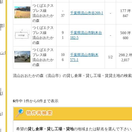
徳
つくばエクス
177
プレス線
-
坪
千葉県流山市谷269-1
-
流山おおたか
37
847
の森
野
つくばエクス
500
プレス線
9
千葉県流山市駒木台
坪
-
流山おおたか
1
182-5
600
の森
つくばエクス
ョン
298.2
プレス線
10
千葉県流山市駒木
1/2
流山おおたか
6
571-1
2,817
の森
流山おおたかの森（流山市）の貸し倉庫・貸し工場・賃貸土地の検索
尾
6
件中 1件から6件まで表示
台
希望の
貸し倉庫・貸し工場・貸地
の地域または駅名を選んで下さい