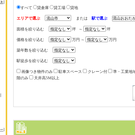
木
すべて
貸倉庫
貸工場
貸地
エリアで選ぶ
または
駅で選ぶ
面積を絞り込む
坪 ～
坪
価格を絞り込む
万円 ～
万円
築年数を絞り込む
駅徒歩を絞り込む
画像つき物件のみ
駐車スペース
クレーン付
準・工業地
階のみ
天井高5M以上
ー