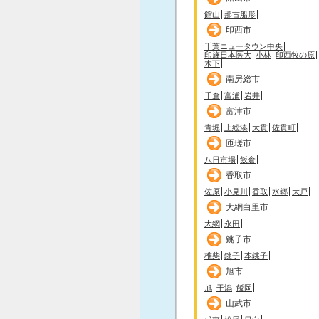
館山
那古船形
印西市
千葉ニュータウン中央
印旛日本医大
小林
印西牧の原
木下
南房総市
千倉
富浦
岩井
富津市
青堀
上総湊
大貫
佐貫町
匝瑳市
八日市場
飯倉
香取市
佐原
小見川
香取
水郷
大戸
大網白里市
大網
永田
銚子市
椎柴
銚子
本銚子
旭市
旭
干潟
飯岡
山武市