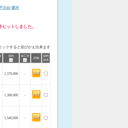
戸川台
/
運河
件ヒットしました。
リックすると並びかえ出来ます
価
賃料
竣工年
資料
詳細
請求
1,370,000
-
1,300,000
-
1,540,000
-