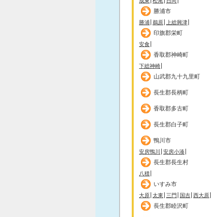
成東
松尾
日向
勝浦市
勝浦
鵜原
上総興津
印旗郡栄町
安食
香取郡神崎町
下総神崎
山武郡九十九里町
長生郡長柄町
香取郡多古町
長生郡白子町
鴨川市
安房鴨川
安房小湊
長生郡長生村
八積
いすみ市
大原
太東
三門
国吉
西大原
長生郡睦沢町