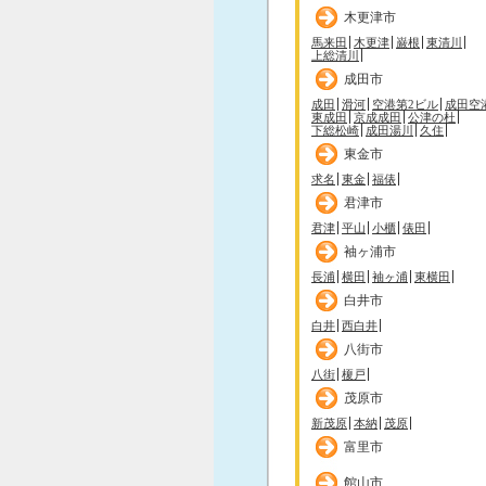
木更津市
馬来田
木更津
巌根
東清川
上総清川
成田市
成田
滑河
空港第2ビル
成田空
東成田
京成成田
公津の杜
下総松崎
成田湯川
久住
東金市
求名
東金
福俵
君津市
君津
平山
小櫃
俵田
袖ヶ浦市
長浦
横田
袖ヶ浦
東横田
白井市
白井
西白井
八街市
八街
榎戸
茂原市
新茂原
本納
茂原
富里市
館山市