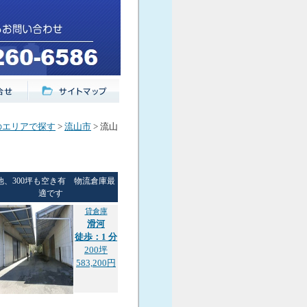
のエリアで探す
>
流山市
> 流山
他、300坪も空き有 物流倉庫最
適です
貸倉庫
滑河
徒歩：1 分
200坪
583,200円