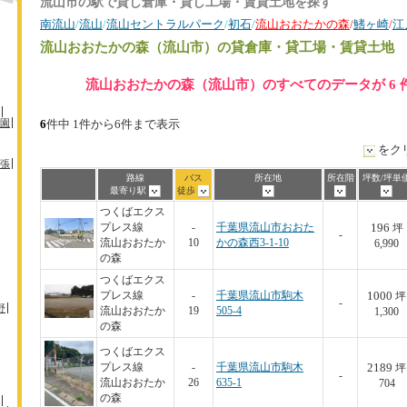
流山市の駅で貸し倉庫・貸し工場・賃貸土地を探す
南流山
/
流山
/
流山セントラルパーク
/
初石
/
流山おおたかの森
/
鰭ヶ崎
/
江
流山おおたかの森（流山市）
の貸倉庫・貸工場・賃貸土地
流山おおたかの森（流山市）のすべてのデータが 6 
園
6
件中 1件から6件まで表示
をク
張
路線
バス
所在地
所在階
坪数/坪単
最寄り駅
徒歩
つくばエクス
196
プレス線
-
千葉県流山市おおた
坪
-
流山おおたか
10
かの森西3-1-10
6,990
の森
つくばエクス
1000
プレス線
-
千葉県流山市駒木
坪
-
野
流山おおたか
19
505-4
1,300
の森
つくばエクス
2189
プレス線
-
千葉県流山市駒木
坪
-
流山おおたか
26
635-1
704
の森