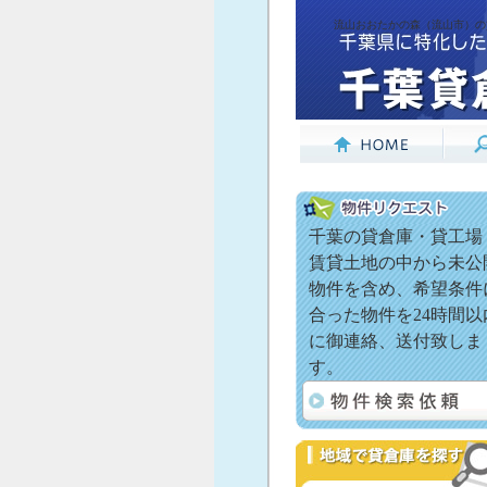
流山おおたかの森（流山市）の
千葉の貸倉庫・貸工場
賃貸土地の中から未公
物件を含め、希望条件
合った物件を24時間以
に御連絡、送付致しま
す。