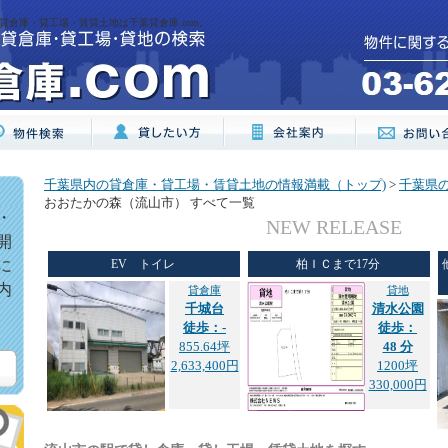
貸倉庫・貸工場・賃貸土地は千葉貸倉庫.com。
千葉県内の貸倉庫・貸工場・賃貸土地の情報満載（トップ)
>
千葉県
おおたかの森（流山市） すべて一覧
・
NEW RELEASE
開
に
EV トイレ
柏ＩＣまで17分
内
貸倉庫
貸地
千城台
清水公園
徒歩：-
徒歩：
855.64坪
48 分
2,633,400円
1200坪
330,000円