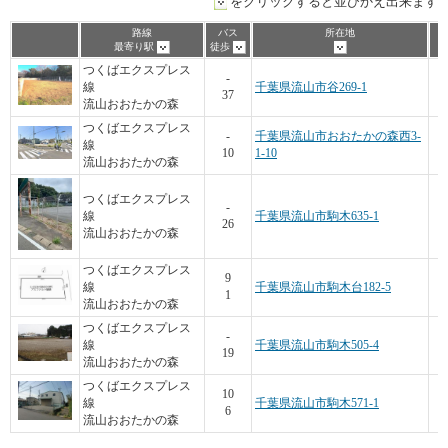
をクリックすると並びかえ出来ます
路線
バス
所在地
最寄り駅
徒歩
つくばエクスプレス
-
線
千葉県流山市谷269-1
37
流山おおたかの森
つくばエクスプレス
-
千葉県流山市おおたかの森西3-
線
10
1-10
流山おおたかの森
つくばエクスプレス
-
線
千葉県流山市駒木635-1
26
流山おおたかの森
つくばエクスプレス
9
線
千葉県流山市駒木台182-5
1
流山おおたかの森
つくばエクスプレス
-
線
千葉県流山市駒木505-4
19
流山おおたかの森
つくばエクスプレス
10
線
千葉県流山市駒木571-1
6
流山おおたかの森