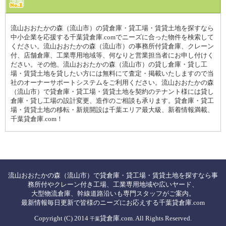
流山おおたかの森（流山市）の貸倉庫・貸工場・賃貸土地を探すなら
中小企業を応援する千葉貸倉庫.comでニーズに合った物件を検索して
ください。流山おおたかの森（流山市）の事務所付貸倉庫、クレーン
付、店舗倉庫、工業専用地域等、何なりと営業担当者にお申し付けく
ださい。その他、流山おおたかの森（流山市）の貸し倉庫・貸し工
場・賃貸土地を貸したい方には無料にて査定・掲載いたしますので当
社のオーナーサポートシステムをご利用ください。流山おおたかの森
（流山市）で貸倉庫・貸工場・賃貸土地を契約のテナント様には貸し
倉庫・貸し工場の設計変更、造作のご相談も承ります。貸倉庫・貸工
場・賃貸土地の移転・新規開設は千葉エリア最大級、新着情報満載、
千葉貸倉庫.com！
流山おおたかの森（流山市）で貸倉庫・貸工場・賃貸土地を探すなら事
務所付やクレーン付き工場、工業専用地域や広いヤード、
大型物流倉庫、幹線道路沿いも専門スタッフがご案内。
最新情報毎日更新で皆様のニーズにお応えする千葉貸倉庫.com
Copyright (C) 2014
貸倉庫.com. All Rights Reserved.
千葉