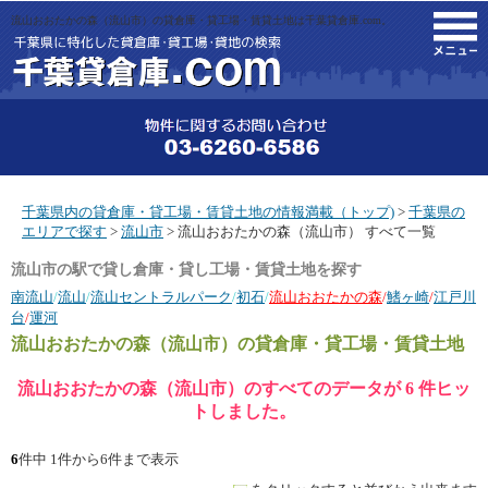
流山おおたかの森（流山市）の貸倉庫・貸工場・賃貸土地は千葉貸倉庫.com。
M
千葉県内の貸倉庫・貸工場・賃貸土地の情報満載（トップ)
>
千葉県の
エリアで探す
>
流山市
> 流山おおたかの森（流山市） すべて一覧
流山市の駅で貸し倉庫・貸し工場・賃貸土地を探す
南流山
/
流山
/
流山セントラルパーク
/
初石
/
流山おおたかの森
/
鰭ヶ崎
/
江戸川
台
/
運河
流山おおたかの森（流山市）
の貸倉庫・貸工場・賃貸土地
流山おおたかの森（流山市）のすべてのデータが 6 件ヒッ
トしました。
6
件中 1件から6件まで表示