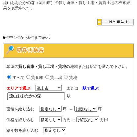
流山おおたかの森（流山市）の貸し倉庫・貸し工場・賃貸土地の検索結
果を表示中です。
6
件中 1件から6件まで表示
希望の
貸し倉庫・貸し工場・貸地
の地域または駅名を選んで下さい。
すべて
貸倉庫
貸工場
貸地
エリアで選ぶ
または
駅で選ぶ
駅
面積を絞り込む
坪 ～
坪
価格を絞り込む
万円 ～
万円
築年数を絞り込む