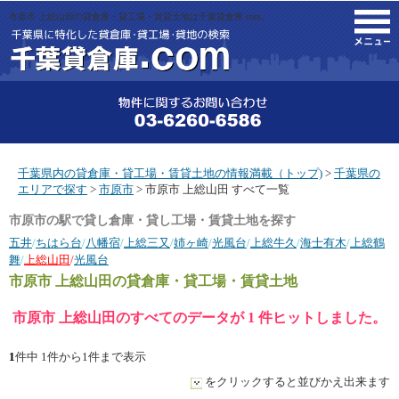
市原市 上総山田の貸倉庫・貸工場・賃貸土地は千葉貸倉庫.com。
M
千葉県内の貸倉庫・貸工場・賃貸土地の情報満載（トップ)
>
千葉県の
エリアで探す
>
市原市
> 市原市 上総山田 すべて一覧
市原市の駅で貸し倉庫・貸し工場・賃貸土地を探す
五井
/
ちはら台
/
八幡宿
/
上総三又
/
姉ヶ崎
/
光風台
/
上総牛久
/
海士有木
/
上総鶴
舞
/
上総山田
/
光風台
市原市 上総山田
の貸倉庫・貸工場・賃貸土地
市原市 上総山田のすべてのデータが 1 件ヒットしました。
1
件中 1件から1件まで表示
をクリックすると並びかえ出来ます