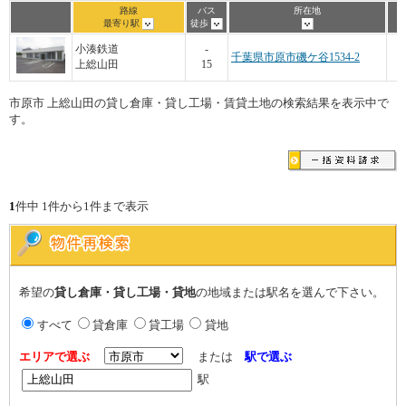
路線
バス
所在地
最寄り駅
徒歩
小湊鉄道
-
千葉県市原市磯ケ谷1534-2
上総山田
15
市原市 上総山田の貸し倉庫・貸し工場・賃貸土地の検索結果を表示中で
す。
1
件中 1件から1件まで表示
希望の
貸し倉庫・貸し工場・貸地
の地域または駅名を選んで下さい。
すべて
貸倉庫
貸工場
貸地
エリアで選ぶ
または
駅で選ぶ
駅