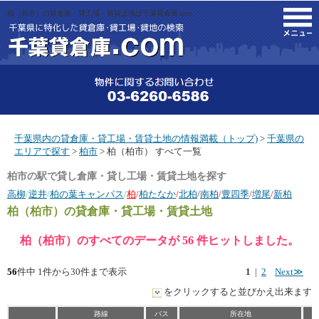
柏（柏市）の貸倉庫・貸工場・賃貸土地は千葉貸倉庫.com。
M
千葉県内の貸倉庫・貸工場・賃貸土地の情報満載（トップ)
>
千葉県の
エリアで探す
>
柏市
> 柏（柏市） すべて一覧
柏市の駅で貸し倉庫・貸し工場・賃貸土地を探す
高柳
/
逆井
/
柏の葉キャンパス
/
柏
/
柏たなか
/
北柏
/
南柏
/
豊四季
/
増尾
/
新柏
柏（柏市）
の貸倉庫・貸工場・賃貸土地
柏（柏市）のすべてのデータが 56 件ヒットしました。
56
件中 1件から30件まで表示
1
|
2
Next≫
をクリックすると並びかえ出来ます
路線
バス
所在地
坪