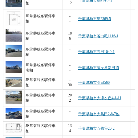
千葉県柏市旭町4-7-1
柏
12
JR常磐線各駅停車
-
千葉県柏市泉2369-5
柏
-
JR常磐線各駅停車
18
千葉県柏市若白毛1116-1
柏
6
4
JR常磐線各駅停車
-
千葉県柏市高田1040-1
柏
-
1
JR常磐線各駅停車
-
千葉県柏市藤ヶ谷新田15
南柏
-
JR常磐線各駅停車
-
千葉県柏市高田566
柏
30
6
JR常磐線各駅停車
20
千葉県柏市大津ヶ丘4-1-11
柏
2
4
JR常磐線各駅停車
-
千葉県柏市大島田2-8-7他
柏
-
JR常磐線各駅停車
13
千葉県柏市五條谷26-2
柏
4