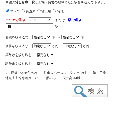
希望の
貸し倉庫・貸し工場・貸地
の地域または駅名を選んで下さい。
すべて
貸倉庫
貸工場
貸地
エリアで選ぶ
または
駅で選ぶ
駅
面積を絞り込む
坪 ～
坪
価格を絞り込む
万円 ～
万円
築年数を絞り込む
駅徒歩を絞り込む
画像つき物件のみ
駐車スペース
クレーン付
準・工業
地域
幹線道路沿い
1階のみ
天井高5M以上