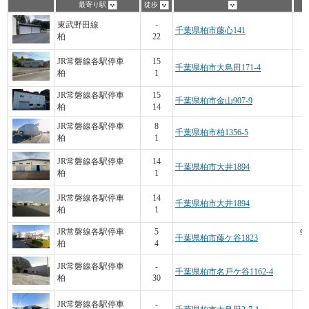
最寄り駅
徒歩
東武野田線
-
千葉県柏市藤心141
柏
22
JR常磐線各駅停車
15
千葉県柏市大島田171-4
柏
1
JR常磐線各駅停車
15
千葉県柏市金山907-9
柏
14
2
JR常磐線各駅停車
8
千葉県柏市柏1356-5
柏
1
JR常磐線各駅停車
14
千葉県柏市大井1894
柏
1
JR常磐線各駅停車
14
千葉県柏市大井1894
柏
1
95
JR常磐線各駅停車
5
千葉県柏市藤ケ谷1823
柏
4
7
JR常磐線各駅停車
-
千葉県柏市名戸ケ谷1162-4
柏
30
JR常磐線各駅停車
-