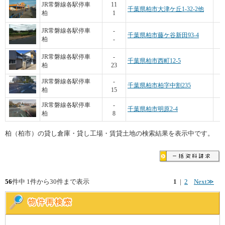
5
JR常磐線各駅停車
11
千葉県柏市大津ケ丘1-32-2他
柏
1
6
JR常磐線各駅停車
-
千葉県柏市藤ケ谷新田93-4
柏
-
JR常磐線各駅停車
-
千葉県柏市西町12-5
柏
23
1
JR常磐線各駅停車
-
千葉県柏市柏字中割235
柏
15
5
JR常磐線各駅停車
-
千葉県柏市明原2-4
柏
8
柏（柏市）の貸し倉庫・貸し工場・賃貸土地の検索結果を表示中です。
56
件中 1件から30件まで表示
1
|
2
Next≫