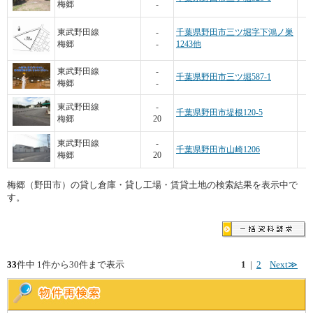
梅郷
-
1
東武野田線
-
千葉県野田市三ツ堀字下鴻ノ巣
梅郷
-
1243他
2
東武野田線
-
千葉県野田市三ツ堀587-1
梅郷
-
3
東武野田線
-
千葉県野田市堤根120-5
梅郷
20
東武野田線
-
千葉県野田市山崎1206
梅郷
20
梅郷（野田市）の貸し倉庫・貸し工場・賃貸土地の検索結果を表示中で
す。
33
件中 1件から30件まで表示
1
|
2
Next≫