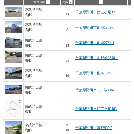
最寄り駅
徒歩
5
東武野田線
-
千葉県野田市西三ケ尾377
梅郷
32
東武野田線
-
千葉県野田市山崎1398-6
梅郷
8
東武野田線
-
千葉県野田市山崎2784-1
梅郷
13
東武野田線
-
千葉県野田市木野崎2380-1
梅郷
55
東武野田線
-
千葉県野田市山崎1549
梅郷
10
東武野田線
-
千葉県野田市二ツ塚410-1
梅郷
-
1
東武野田線
-
千葉県野田市西三ケ尾463
梅郷
-
4
東武野田線
6
千葉県野田市瀬戸965-5
梅郷
10