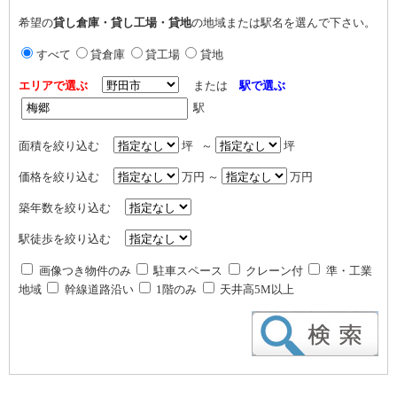
希望の
貸し倉庫・貸し工場・貸地
の地域または駅名を選んで下さい。
すべて
貸倉庫
貸工場
貸地
エリアで選ぶ
または
駅で選ぶ
駅
面積を絞り込む
坪 ～
坪
価格を絞り込む
万円 ～
万円
築年数を絞り込む
駅徒歩を絞り込む
画像つき物件のみ
駐車スペース
クレーン付
準・工業
地域
幹線道路沿い
1階のみ
天井高5M以上