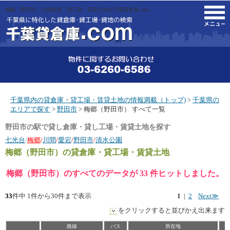
梅郷（野田市）の貸倉庫・貸工場・賃貸土地は千葉貸倉庫.com。
M
千葉県内の貸倉庫・貸工場・賃貸土地の情報満載（トップ)
>
千葉県の
エリアで探す
>
野田市
> 梅郷（野田市） すべて一覧
野田市の駅で貸し倉庫・貸し工場・賃貸土地を探す
七光台
/
梅郷
/
川間
/
愛宕
/
野田市
/
清水公園
梅郷（野田市）
の貸倉庫・貸工場・賃貸土地
梅郷（野田市）のすべてのデータが 33 件ヒットしました。
33
件中 1件から30件まで表示
1
|
2
Next≫
をクリックすると並びかえ出来ます
路線
バス
所在地
坪