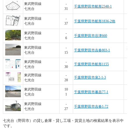
5
東武野田線
-
千葉県野田市船形2348-1
七光台
31
東武野田線
-
千葉県野田市船形1836-2他
七光台
37
1
東武野田線
-
千葉県野田市谷津660
七光台
6
2
東武野田線
-
千葉県野田市吉春803-1
七光台
15
東武野田線
-
千葉県野田市船形1155
七光台
30
東武野田線
-
千葉県野田市泉2-1-3
七光台
28
7
東武野田線
10
千葉県野田市蕃昌77-1
七光台
1
東武野田線
-
千葉県野田市吉春1-72
七光台
27
七光台（野田市）の貸し倉庫・貸し工場・賃貸土地の検索結果を表示中
です。