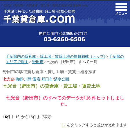
七光台（野田市）の貸倉庫・貸工場・賃貸土地は千葉貸倉庫.com。
M
千葉県内の貸倉庫・貸工場・賃貸土地の情報満載（トップ)
>
千葉県の
エリアで探す
>
野田市
> 七光台（野田市） すべて一覧
野田市の駅で貸し倉庫・貸し工場・賃貸土地を探す
七光台
/
梅郷
/
川間
/
愛宕
/
野田市
/
清水公園
七光台（野田市）
の貸倉庫・貸工場・賃貸土地
七光台（野田市）のすべてのデータが 16 件ヒットしまし
た。
16
件中 1件から16件まで表示
をクリックすると並びかえ出来ます