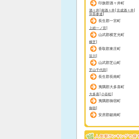
印旗郡酒々井町
酒々井
南酒々井
京成酒々井
宗吾参道
長生郡一宮町
上総一ノ宮
山武郡横芝光町
横芝
香取郡東庄町
笹川
山武郡芝山町
芝山千代田
長生郡長南町
夷隅郡大多喜町
大多喜
小谷松
夷隅郡御宿町
御宿
安房郡鋸南町