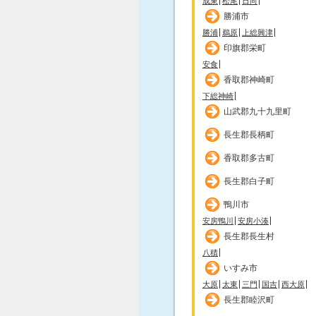
成東
松尾
日向
勝浦市
勝浦
鵜原
上総興津
印旗郡栄町
安食
香取郡神崎町
下総神崎
山武郡九十九里町
長生郡長柄町
香取郡多古町
長生郡白子町
鴨川市
安房鴨川
安房小湊
長生郡長生村
八積
いすみ市
大原
太東
三門
国吉
西大原
長生郡睦沢町