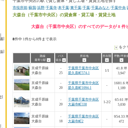
千葉市中央区の駅で貸し倉庫・貸し工場・賃貸土地を探す
市役所前
/
蘇我
/
浜野
/
千葉寺
/
本千葉
/
東千葉
/
千葉
/
千葉みなと
/
千葉中央
/
大森台（千葉市中央区）
の貸倉庫・貸工場・賃貸土地
大森台（千葉市中央区）のすべてのデータが 8 件
園
8
件中 1件から8件まで表示
をク
張
路線
バス
所在地
所在階
坪数/坪単
最寄り駅
徒歩
41.8
京成千原線
-
千葉県千葉市中央区
坪
1/1
大森台
25
星久喜町574-1
3,947
1681.6
京成千原線
-
千葉県千葉市中央区
-
大森台
20
星久喜町1094-1
1,189
野
65.61
京成千原線
-
千葉県千葉市中央区
坪
1-2/2
大森台
20
大巌寺町338
5,030
954.33
京成千原線
-
千葉県千葉市中央区
-
大森台
18
大巌寺町2
472