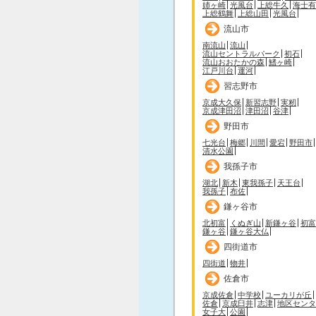
姉ヶ崎
光風台
上総牛久
海士有
上総鶴舞
上総山田
光風台
流山市
南流山
流山
流山セントラルパーク
初石
流山おおたかの森
鰭ヶ崎
江戸川台
運河
習志野市
京成大久保
新習志野
実籾
京成津田沼
津田沼
谷津
野田市
七光台
梅郷
川間
愛宕
野田市
清水公園
我孫子市
湖北
新木
東我孫子
天王台
我孫子
布佐
鎌ヶ谷市
北初富
くぬぎ山
新鎌ヶ谷
初富
鎌ヶ谷
鎌ヶ谷大仏
四街道市
四街道
物井
佐倉市
京成佐倉
中学校
ユーカリが丘
佐倉
京成臼井
志津
地区センタ
女子大
公園