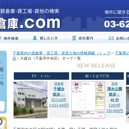
庫・貸工場・賃貸土地は千葉貸倉庫.com。
千葉県内の貸倉庫・貸工場・賃貸土地の情報満載（トップ)
>
千葉県
区
> 大森台（千葉市中央区） すべて一覧
・
NEW RELEASE
開
に
EV トイレ
柏ＩＣまで17分
内
貸倉庫
貸地
千城台
清水公園
徒歩：-
徒歩：
855.64坪
48 分
2,633,400円
1200坪
330,000円