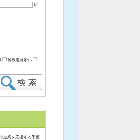
駅
域
幹線道路沿い
1
小企業を応援する千葉