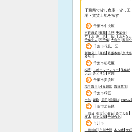
千葉県で貸し倉庫・貸し工
場・賃貸土地を探す
千葉市中央区
市役所前
蘇我
浜野
千葉寺
本千葉
東千葉
千葉
千葉みなと
千葉中央
西千葉
大森台
葭川公
千葉市花見川区
新検見川
幕張
幕張本郷
京成幕
検見川
千葉市稲毛区
稲毛
スポーツセンター
作草部
天台
みどり台
穴川
千葉市美浜区
稲毛海岸
検見川浜
海浜幕張
千葉市緑区
土気
鎌取
誉田
学園前
おゆみ
千葉市若葉区
千城台
都賀
小倉台
みつわ台
桜木
動物公園
千城台北
市川市
二俣新町
市川大野
本八幡
大町