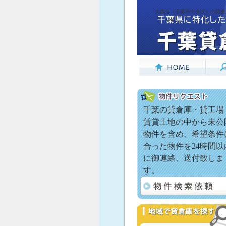
大森台（千葉市中央区）の貸倉
千葉の貸倉庫・貸工場
賃貸土地の中から未公
物件を含め、希望条件
合った物件を24時間以
に御連絡、送付致しま
す。