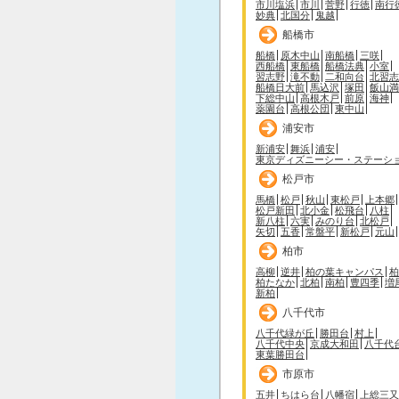
市川塩浜
市川
菅野
行徳
南行
妙典
北国分
鬼越
船橋市
船橋
原木中山
南船橋
三咲
西船橋
東船橋
船橋法典
小室
習志野
滝不動
二和向台
北習志
船橋日大前
馬込沢
塚田
飯山満
下総中山
高根木戸
前原
海神
薬園台
高根公団
東中山
浦安市
新浦安
舞浜
浦安
東京ディズニーシー・ステーシ
松戸市
馬橋
松戸
秋山
東松戸
上本郷
松戸新田
北小金
松飛台
八柱
新八柱
六実
みのり台
北松戸
矢切
五香
常盤平
新松戸
元山
柏市
高柳
逆井
柏の葉キャンパス
柏
柏たなか
北柏
南柏
豊四季
増
新柏
八千代市
八千代緑が丘
勝田台
村上
八千代中央
京成大和田
八千代
東葉勝田台
市原市
五井
ちはら台
八幡宿
上総三又