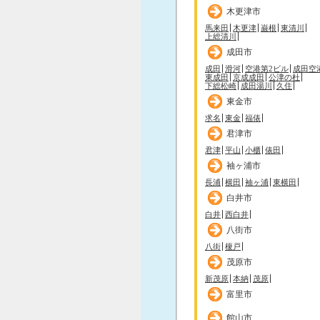
木更津市
馬来田
木更津
巌根
東清川
上総清川
成田市
成田
滑河
空港第2ビル
成田空
東成田
京成成田
公津の杜
下総松崎
成田湯川
久住
東金市
求名
東金
福俵
君津市
君津
平山
小櫃
俵田
袖ヶ浦市
長浦
横田
袖ヶ浦
東横田
白井市
白井
西白井
八街市
八街
榎戸
茂原市
新茂原
本納
茂原
富里市
館山市