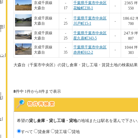
徳
2365
京成千原線
-
千葉県千葉市中央区
坪
-
大森台
17
花輪町238-1
550
186.62
京成千原線
-
千葉県千葉市中央区
-
大森台
25
川戸町15-1
700
野
247.9
京成千原線
-
千葉県千葉市中央区
坪
-
大森台
25
星久喜町343-5
807
1044
京成千原線
-
千葉県千葉市中央区
坪
-
大森台
35
赤井町612-2
383
ョン
大森台（千葉市中央区）の貸し倉庫・貸し工場・賃貸土地の検索結果
8
件中 1件から8件まで表示
尾
台
希望の
貸し倉庫・貸し工場・貸地
の地域または駅名を選んで下さい
すべて
貸倉庫
貸工場
貸地