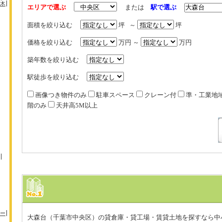
木
エリアで選ぶ
または
駅で選ぶ
面積を絞り込む
坪 ～
坪
価格を絞り込む
万円 ～
万円
築年数を絞り込む
駅徒歩を絞り込む
画像つき物件のみ
駐車スペース
クレーン付
準・工業地
階のみ
天井高5M以上
ー
大森台（千葉市中央区）の貸倉庫・貸工場・賃貸土地を探すなら中