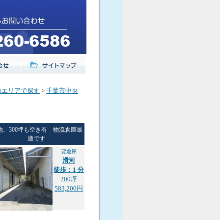
のエリアで探す
>
千葉市中央
他、300坪も空き有 物流倉庫最
適です
貸倉庫
滑河
徒歩：1 分
200坪
583,200円