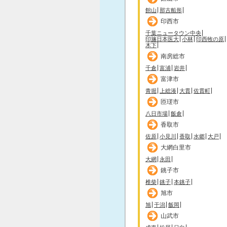
館山
那古船形
印西市
千葉ニュータウン中央
印旛日本医大
小林
印西牧の原
木下
南房総市
千倉
富浦
岩井
富津市
青堀
上総湊
大貫
佐貫町
匝瑳市
八日市場
飯倉
香取市
佐原
小見川
香取
水郷
大戸
大網白里市
大網
永田
銚子市
椎柴
銚子
本銚子
旭市
旭
干潟
飯岡
山武市