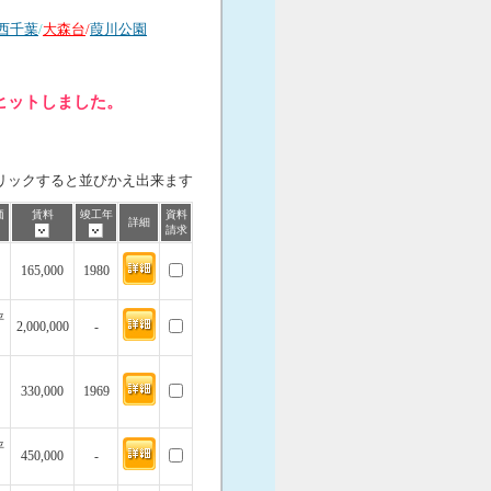
西千葉
/
大森台
/
葭川公園
ヒットしました。
リックすると並びかえ出来ます
価
賃料
竣工年
資料
詳細
請求
165,000
1980
坪
2,000,000
-
330,000
1969
坪
450,000
-