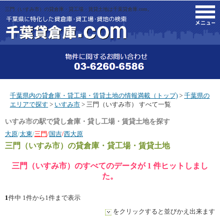
三門（いすみ市）の貸倉庫・貸工場・賃貸土地は千葉貸倉庫.com。
M
千葉県内の貸倉庫・貸工場・賃貸土地の情報満載（トップ)
>
千葉県の
エリアで探す
>
いすみ市
> 三門（いすみ市） すべて一覧
いすみ市の駅で貸し倉庫・貸し工場・賃貸土地を探す
大原
/
太東
/
三門
/
国吉
/
西大原
三門（いすみ市）
の貸倉庫・貸工場・賃貸土地
三門（いすみ市）のすべてのデータが 1 件ヒットしまし
た。
1
件中 1件から1件まで表示
をクリックすると並びかえ出来ます