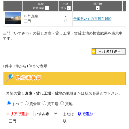
路線
バス
所在地
最寄り駅
徒歩
JR外房線
-
千葉県いすみ市日在1609
三門
13
三門（いすみ市）の貸し倉庫・貸し工場・賃貸土地の検索結果を表示中
です。
1
件中 1件から1件まで表示
希望の
貸し倉庫・貸し工場・貸地
の地域または駅名を選んで下さい。
すべて
貸倉庫
貸工場
貸地
エリアで選ぶ
または
駅で選ぶ
駅