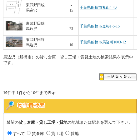
東武野田線
-
千葉県船橋市丸山4-46
馬込沢
15
3
東武野田線
-
千葉県船橋市金杉1-5-15
馬込沢
25
東武野田線
-
千葉県船橋市馬込町1003-12
馬込沢
10
馬込沢（船橋市）の貸し倉庫・貸し工場・賃貸土地の検索結果を表示中
です。
10
件中 1件から10件まで表示
希望の
貸し倉庫・貸し工場・貸地
の地域または駅名を選んで下さい。
すべて
貸倉庫
貸工場
貸地