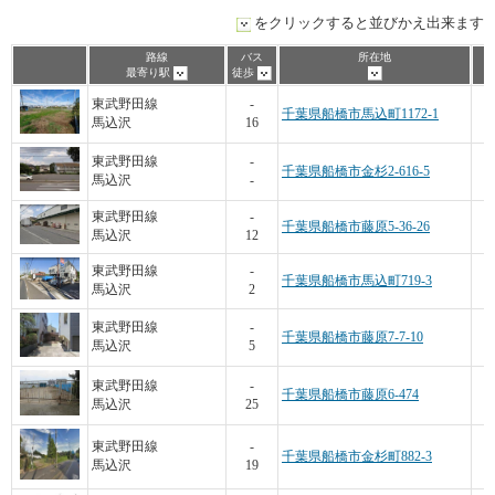
をクリックすると並びかえ出来ます
路線
バス
所在地
最寄り駅
徒歩
東武野田線
-
千葉県船橋市馬込町1172-1
馬込沢
16
1
東武野田線
-
千葉県船橋市金杉2-616-5
馬込沢
-
東武野田線
-
千葉県船橋市藤原5-36-26
馬込沢
12
東武野田線
-
千葉県船橋市馬込町719-3
馬込沢
2
東武野田線
-
千葉県船橋市藤原7-7-10
馬込沢
5
3
東武野田線
-
千葉県船橋市藤原6-474
馬込沢
25
1
東武野田線
-
千葉県船橋市金杉町882-3
馬込沢
19