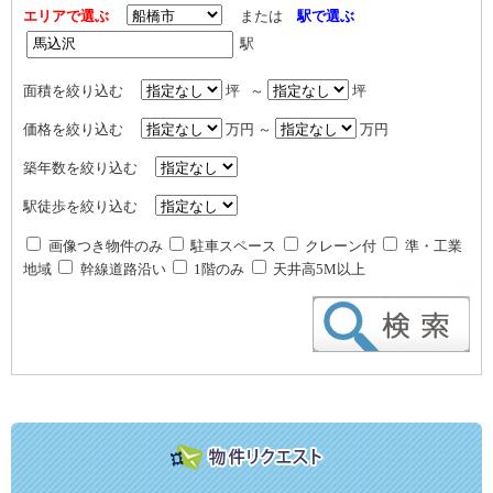
エリアで選ぶ
または
駅で選ぶ
駅
面積を絞り込む
坪 ～
坪
価格を絞り込む
万円 ～
万円
築年数を絞り込む
駅徒歩を絞り込む
画像つき物件のみ
駐車スペース
クレーン付
準・工業
地域
幹線道路沿い
1階のみ
天井高5M以上