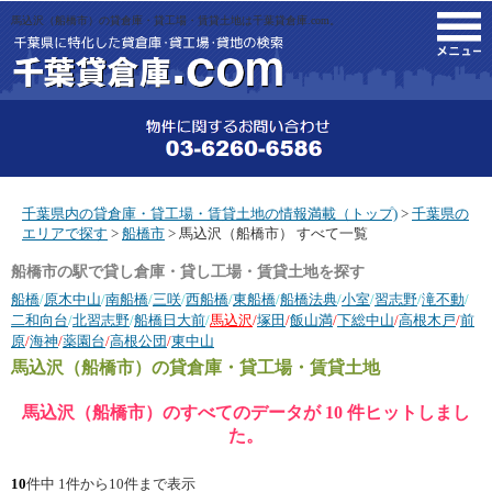
馬込沢（船橋市）の貸倉庫・貸工場・賃貸土地は千葉貸倉庫.com。
M
千葉県内の貸倉庫・貸工場・賃貸土地の情報満載（トップ)
>
千葉県の
エリアで探す
>
船橋市
> 馬込沢（船橋市） すべて一覧
船橋市の駅で貸し倉庫・貸し工場・賃貸土地を探す
船橋
/
原木中山
/
南船橋
/
三咲
/
西船橋
/
東船橋
/
船橋法典
/
小室
/
習志野
/
滝不動
/
二和向台
/
北習志野
/
船橋日大前
/
馬込沢
/
塚田
/
飯山満
/
下総中山
/
高根木戸
/
前
原
/
海神
/
薬園台
/
高根公団
/
東中山
馬込沢（船橋市）
の貸倉庫・貸工場・賃貸土地
馬込沢（船橋市）のすべてのデータが 10 件ヒットしまし
た。
10
件中 1件から10件まで表示