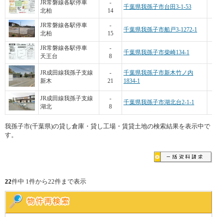
JR常磐線各駅停車
-
千葉県我孫子市台田3-1-53
北柏
14
JR常磐線各駅停車
-
千葉県我孫子市船戸3-1272-1
北柏
15
JR常磐線各駅停車
-
千葉県我孫子市柴崎134-1
天王台
8
1
JR成田線我孫子支線
-
千葉県我孫子市新木竹ノ内
新木
21
1834-1
JR成田線我孫子支線
-
千葉県我孫子市湖北台2-1-1
湖北
8
我孫子市(千葉県)の貸し倉庫・貸し工場・賃貸土地の検索結果を表示中で
す。
22
件中 1件から22件まで表示