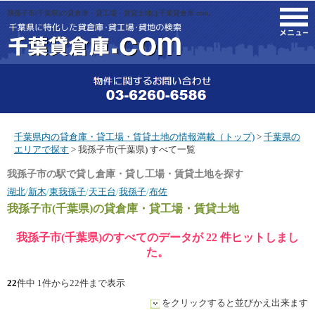
我孫子市(千葉県)の貸倉庫・貸工場・賃貸土地は千葉貸倉庫.com。
M
千葉県内の貸倉庫・貸工場・賃貸土地の情報満載（トップ)
>
千葉県の
エリアで探す
> 我孫子市(千葉県) すべて一覧
我孫子市の駅で貸し倉庫・貸し工場・賃貸土地を探す
湖北
/
新木
/
東我孫子
/
天王台
/
我孫子
/
布佐
我孫子市(千葉県)
の貸倉庫・貸工場・賃貸土地
我孫子市(千葉県)のすべてのデータが 22 件ヒットしまし
た。
22
件中 1件から22件まで表示
をクリックすると並びかえ出来ます