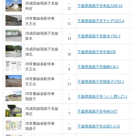
JR成田線我孫子支線
-
千葉県我孫子市布佐3269-14
布佐
12
1
JR常磐線各駅停車
-
千葉県我孫子市下ケ戸1825-4
天王台
11
JR成田線我孫子支線
-
千葉県我孫子市新木1782-1
新木
14
JR成田線我孫子支線
-
千葉県我孫子市中里658
湖北
16
JR常磐線各駅停車
-
千葉県我孫子市柴崎134-1
天王台
8
JR常磐線各駅停車
-
千葉県我孫子市我孫子1703-1
天王台
11
2
JR常磐線各駅停車
-
千葉県我孫子市つくし野1-27-1
我孫子
9
JR成田線我孫子支線
-
千葉県我孫子市中峠1437
湖北
7
JR常磐線各駅停車
-
千葉県我孫子市台田3-1-53
我孫子
18