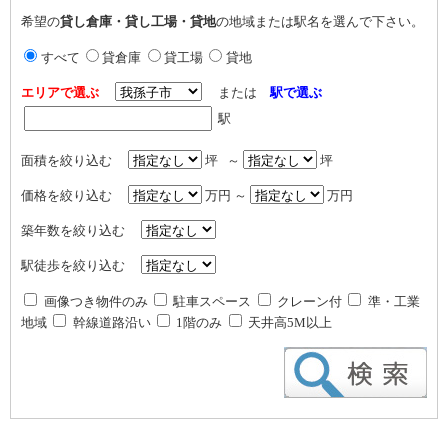
希望の
貸し倉庫・貸し工場・貸地
の地域または駅名を選んで下さい。
すべて
貸倉庫
貸工場
貸地
エリアで選ぶ
または
駅で選ぶ
駅
面積を絞り込む
坪 ～
坪
価格を絞り込む
万円 ～
万円
築年数を絞り込む
駅徒歩を絞り込む
画像つき物件のみ
駐車スペース
クレーン付
準・工業
地域
幹線道路沿い
1階のみ
天井高5M以上