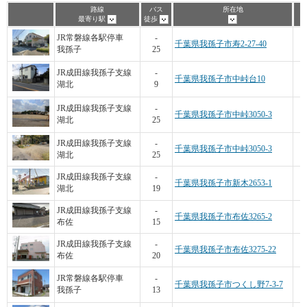
路線
バス
所在地
最寄り駅
徒歩
1
JR常磐線各駅停車
-
千葉県我孫子市寿2-27-40
我孫子
25
JR成田線我孫子支線
-
千葉県我孫子市中峠台10
湖北
9
JR成田線我孫子支線
-
千葉県我孫子市中峠3050-3
湖北
25
JR成田線我孫子支線
-
千葉県我孫子市中峠3050-3
湖北
25
JR成田線我孫子支線
-
千葉県我孫子市新木2653-1
湖北
19
JR成田線我孫子支線
-
千葉県我孫子市布佐3265-2
布佐
15
JR成田線我孫子支線
-
千葉県我孫子市布佐3275-22
布佐
20
JR常磐線各駅停車
-
千葉県我孫子市つくし野7-3-7
我孫子
13