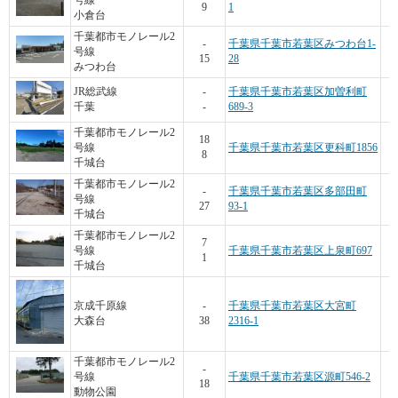
号線
9
1
小倉台
千葉都市モノレール2
-
千葉県千葉市若葉区みつわ台1-
号線
15
28
みつわ台
JR総武線
-
千葉県千葉市若葉区加曽利町
千葉
-
689-3
千葉都市モノレール2
18
号線
千葉県千葉市若葉区更科町1856
8
千城台
千葉都市モノレール2
-
千葉県千葉市若葉区多部田町
号線
27
93-1
千城台
千葉都市モノレール2
1
7
号線
千葉県千葉市若葉区上泉町697
1
千城台
京成千原線
-
千葉県千葉市若葉区大宮町
大森台
38
2316-1
千葉都市モノレール2
-
号線
千葉県千葉市若葉区源町546-2
18
動物公園