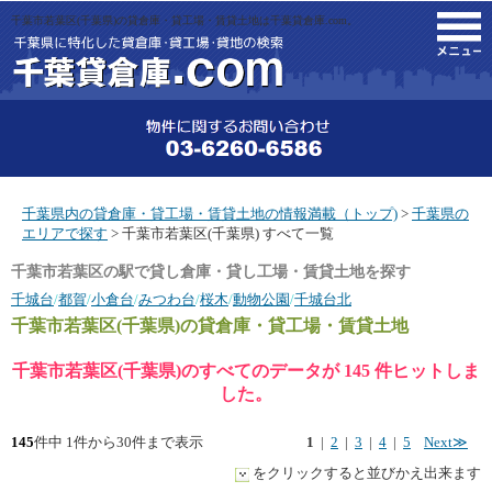
千葉市若葉区(千葉県)の貸倉庫・貸工場・賃貸土地は千葉貸倉庫.com。
M
千葉県内の貸倉庫・貸工場・賃貸土地の情報満載（トップ)
>
千葉県の
エリアで探す
> 千葉市若葉区(千葉県) すべて一覧
千葉市若葉区の駅で貸し倉庫・貸し工場・賃貸土地を探す
千城台
/
都賀
/
小倉台
/
みつわ台
/
桜木
/
動物公園
/
千城台北
千葉市若葉区(千葉県)
の貸倉庫・貸工場・賃貸土地
千葉市若葉区(千葉県)のすべてのデータが 145 件ヒットしま
した。
145
件中 1件から30件まで表示
1
|
2
|
3
|
4
|
5
Next≫
をクリックすると並びかえ出来ます