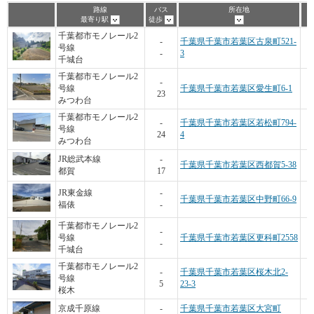
路線
バス
所在地
最寄り駅
徒歩
千葉都市モノレール2
-
千葉県千葉市若葉区古泉町521-
号線
-
3
千城台
千葉都市モノレール2
-
号線
千葉県千葉市若葉区愛生町6-1
23
みつわ台
千葉都市モノレール2
-
千葉県千葉市若葉区若松町794-
号線
24
4
みつわ台
JR総武本線
-
千葉県千葉市若葉区西都賀5-38
都賀
17
JR東金線
-
千葉県千葉市若葉区中野町66-9
福俵
-
千葉都市モノレール2
-
号線
千葉県千葉市若葉区更科町2558
-
千城台
千葉都市モノレール2
-
千葉県千葉市若葉区桜木北2-
号線
5
23-3
桜木
京成千原線
-
千葉県千葉市若葉区大宮町