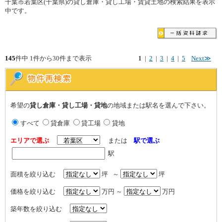
千葉市若葉区(千葉県)の貸し倉庫・貸し工場・賃貸土地の検索結果を表示
中です。
145
件中 1件から30件まで表示
1
|
2
|
3
|
4
|
5
Next≫
希望の
貸し倉庫・貸し工場・貸地
の地域または駅名を選んで下さい。
すべて
貸倉庫
貸工場
貸地
エリアで選ぶ
または
駅で選ぶ
駅
面積を絞り込む
坪 ～
坪
価格を絞り込む
万円 ～
万円
築年数を絞り込む