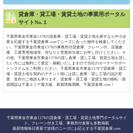
貸倉庫・貸工場・賃貸土地の事業用ポータル
サイトNo.１
千葉県東金市東金1378の貸倉庫・貸工場・賃貸土地を探すなら中小企
業を応援する千葉貸倉庫.comでニーズに合った物件を検索してくださ
い。千葉県東金市東金1378の事務所付貸倉庫、クレーン付、店舗倉
庫、工業専用地域等、何なりと営業担当者にお申し付けください。そ
の他、千葉県東金市東金1378の貸し倉庫・貸し工場・賃貸土地を貸し
たい方には無料にて査定・掲載いたしますので当社のオーナーサポー
トシステムをご利用ください。千葉県東金市東金1378で貸倉庫・貸工
場・賃貸土地を契約のテナント様には貸し倉庫・貸し工場の設計変
更、造作のご相談も承ります。貸倉庫・貸工場・賃貸土地の移転・新
規開設は千葉エリア最大級、新着情報満載、千葉貸倉庫.com！
千葉県東金市東金1378の貸倉庫・貸工場・賃貸土地専門ポータルサイ
ト。クレーン付き工場、事務所付倉庫も多数掲載
最新情報毎日更新で皆様のニーズにお応えする千葉貸倉庫.com