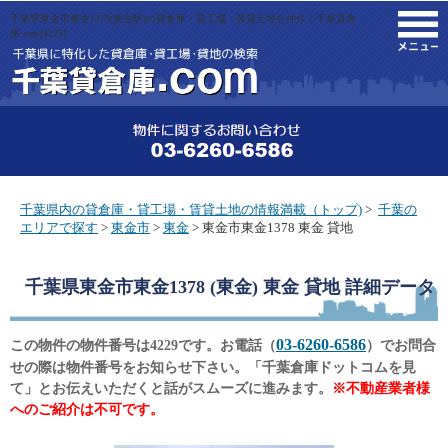
千葉県東金市東金1378(東金駅)の貸倉庫・貸工場・賃貸土地を仲介｜千葉貸倉
M
庫.com[4229]
千葉県内の貸倉庫・貸工場・賃貸土地の情報満載（トップ)
>
千葉の
エリアで探す
>
東金市
>
東金
> 東金市東金1378 東金 貸地
千葉県東金市東金1378 (東金) 東金 貸地
詳細データ
03-6260-6586
この物件の物件番号は4229です。お電話（
）でお問合
せの際は物件番号をお知らせ下さい。「千葉倉庫ドットコムを見
て」とお伝えいただくと話がスムーズに進みます。
※不動産業者様
へのご紹介は不可です。