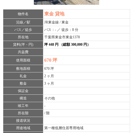
東金 貸地
物件名
沿線／駅
JR東金線 / 東金
バス／徒歩
バス：- ／ 徒歩：8 分
所在地
千葉県東金市東金1378
賃料(坪・円)
坪 448 円 （総額 300,000 円）
共益費
670 坪
使用面積
敷地面積
670 坪
礼金
2 ヶ月
敷金
3 ヶ月
保証金
構造
その他
竣工年
-
所在階
/ 階
接道状況
用途地域
第一種低層住居専用地域