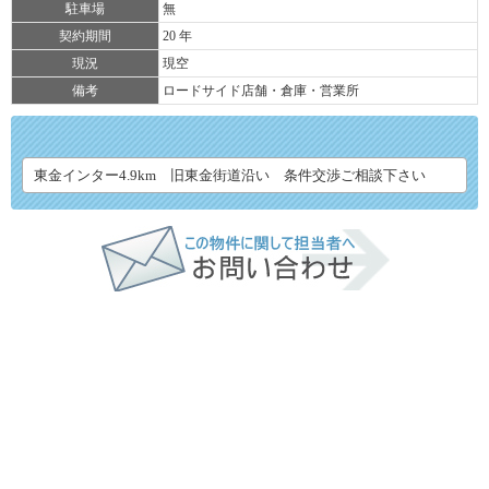
駐車場
無
契約期間
20 年
現況
現空
備考
ロードサイド店舗・倉庫・営業所
東金インター4.9km 旧東金街道沿い 条件交渉ご相談下さい