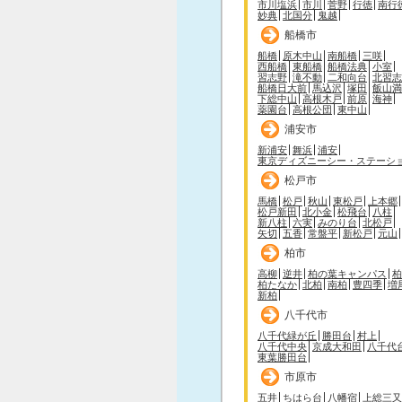
市川塩浜
市川
菅野
行徳
南行
妙典
北国分
鬼越
船橋市
船橋
原木中山
南船橋
三咲
西船橋
東船橋
船橋法典
小室
習志野
滝不動
二和向台
北習志
船橋日大前
馬込沢
塚田
飯山満
下総中山
高根木戸
前原
海神
薬園台
高根公団
東中山
浦安市
新浦安
舞浜
浦安
東京ディズニーシー・ステーシ
松戸市
馬橋
松戸
秋山
東松戸
上本郷
松戸新田
北小金
松飛台
八柱
新八柱
六実
みのり台
北松戸
矢切
五香
常盤平
新松戸
元山
柏市
高柳
逆井
柏の葉キャンパス
柏
柏たなか
北柏
南柏
豊四季
増
新柏
八千代市
八千代緑が丘
勝田台
村上
八千代中央
京成大和田
八千代
東葉勝田台
市原市
五井
ちはら台
八幡宿
上総三又