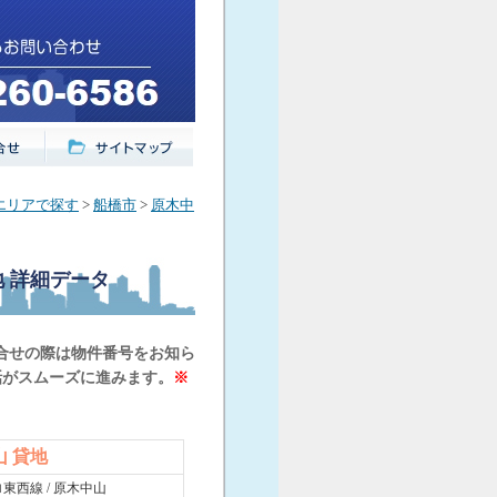
エリアで探す
>
船橋市
>
原木中
地
詳細データ
合せの際は物件番号をお知ら
話がスムーズに進みます。
※
山 貸地
東西線 / 原木中山