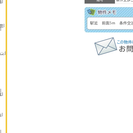
備考
条件交渉
徳
駅近 前面5ｍ 条件交
野
ョン
尾
台