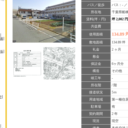
バス／徒歩
バス：- ／
所在地
千葉県船橋
賃料(坪・円)
坪 2,002 
共益費
134.89 
使用面積
園
敷地面積
134.89 坪
礼金
2 ヶ月
張
敷金
保証金
6ヶ月分
構造
その他
竣工年
-
所在階
/ 階
接道状況
5ｍ
野
用途地域
第一種住
駐車場
有
契約期間
2 年
現況
現空