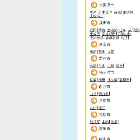
木更津市
馬来田
木更津
巌根
東清川
上総清川
成田市
成田
滑河
空港第2ビル
成田空
東成田
京成成田
公津の杜
下総松崎
成田湯川
久住
東金市
求名
東金
福俵
君津市
君津
平山
小櫃
俵田
袖ヶ浦市
長浦
横田
袖ヶ浦
東横田
白井市
白井
西白井
八街市
八街
榎戸
茂原市
新茂原
本納
茂原
富里市
館山市