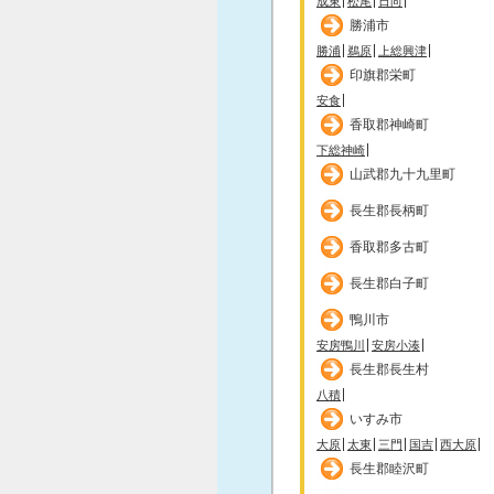
成東
松尾
日向
勝浦市
勝浦
鵜原
上総興津
印旗郡栄町
安食
香取郡神崎町
下総神崎
山武郡九十九里町
長生郡長柄町
香取郡多古町
長生郡白子町
鴨川市
安房鴨川
安房小湊
長生郡長生村
八積
いすみ市
大原
太東
三門
国吉
西大原
長生郡睦沢町