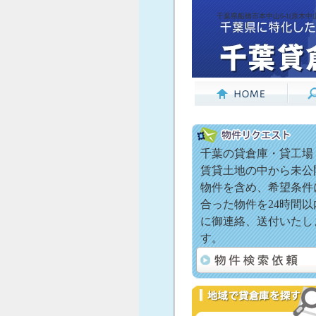
千葉県船橋市本中山6-1(原木中
千葉の貸倉庫・貸工場
賃貸土地の中から未公
物件を含め、希望条件
合った物件を24時間以
に御連絡、送付いたし
す。