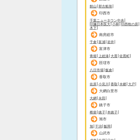
館山
那古船形
印西市
千葉ニュータウン中央
印旛日本医大
小林
印西牧の原
木下
南房総市
千倉
富浦
岩井
富津市
青堀
上総湊
大貫
佐貫町
匝瑳市
八日市場
飯倉
香取市
佐原
小見川
香取
水郷
大戸
大網白里市
大網
永田
銚子市
椎柴
銚子
本銚子
旭市
旭
干潟
飯岡
山武市