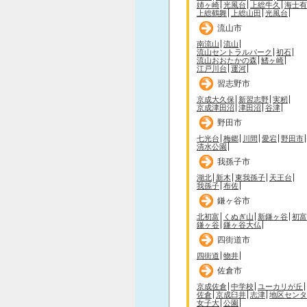
姉ヶ崎
光風台
上総牛久
海士有
上総鶴舞
上総山田
光風台
流山市
南流山
流山
流山セントラルパーク
初石
流山おおたかの森
鰭ヶ崎
江戸川台
運河
習志野市
京成大久保
新習志野
実籾
京成津田沼
津田沼
谷津
野田市
七光台
梅郷
川間
愛宕
野田市
清水公園
我孫子市
湖北
新木
東我孫子
天王台
我孫子
布佐
鎌ヶ谷市
北初富
くぬぎ山
新鎌ヶ谷
初富
鎌ヶ谷
鎌ヶ谷大仏
四街道市
四街道
物井
佐倉市
京成佐倉
中学校
ユーカリが丘
佐倉
京成臼井
志津
地区センタ
女子大
公園