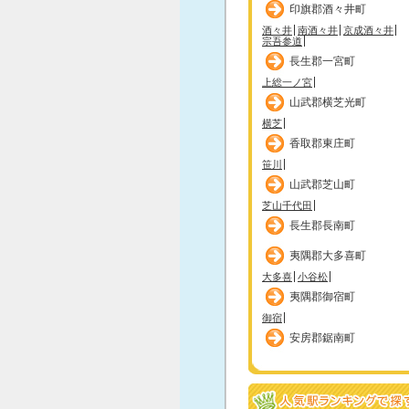
印旗郡酒々井町
酒々井
南酒々井
京成酒々井
宗吾参道
長生郡一宮町
上総一ノ宮
山武郡横芝光町
横芝
香取郡東庄町
笹川
山武郡芝山町
芝山千代田
長生郡長南町
夷隅郡大多喜町
大多喜
小谷松
夷隅郡御宿町
御宿
安房郡鋸南町