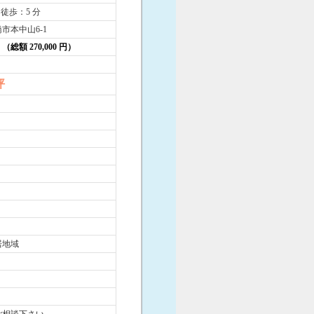
 徒歩：5 分
市本中山6-1
円 （総額 270,000 円）
坪
居地域