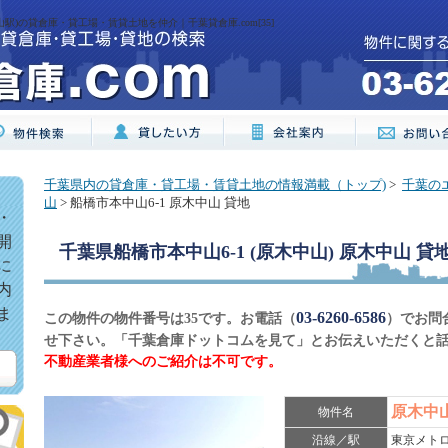
山駅)の貸倉庫・貸工場・賃貸土地を仲介｜千葉貸倉庫.com[35]
千葉県内の貸倉庫・貸工場・賃貸土地の情報満載（トップ)
>
千葉の
山
> 船橋市本中山6-1 原木中山 貸地
・
開
千葉県船橋市本中山6-1 (原木中山) 原木中山 貸
に
内
ま
03-6260-6586
この物件の物件番号は35です。お電話（
）でお問
せ下さい。「千葉倉庫ドットコムを見て」とお伝えいただくと
不動産業者様へのご紹介は不可です。
原木中
物件名
沿線／駅
東京メトロ