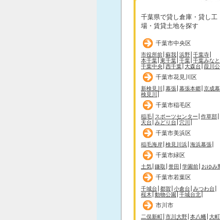
千葉県で貸し倉庫・貸し工
場・賃貸土地を探す
千葉市中央区
市役所前
蘇我
浜野
千葉寺
本千葉
東千葉
千葉
千葉みなと
千葉中央
西千葉
大森台
葭川公
千葉市花見川区
新検見川
幕張
幕張本郷
京成幕
検見川
千葉市稲毛区
稲毛
スポーツセンター
作草部
天台
みどり台
穴川
千葉市美浜区
稲毛海岸
検見川浜
海浜幕張
千葉市緑区
土気
鎌取
誉田
学園前
おゆみ
千葉市若葉区
千城台
都賀
小倉台
みつわ台
桜木
動物公園
千城台北
市川市
二俣新町
市川大野
本八幡
大町