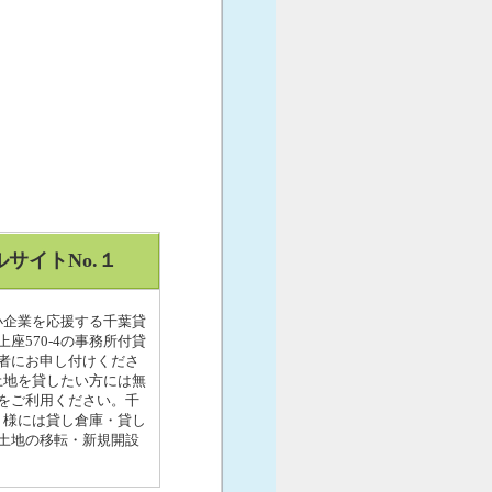
サイトNo.１
小企業を応援する千葉貸
座570-4の事務所付貸
者にお申し付けくださ
土地を貸したい方には無
をご利用ください。千
ト様には貸し倉庫・貸し
土地の移転・新規開設