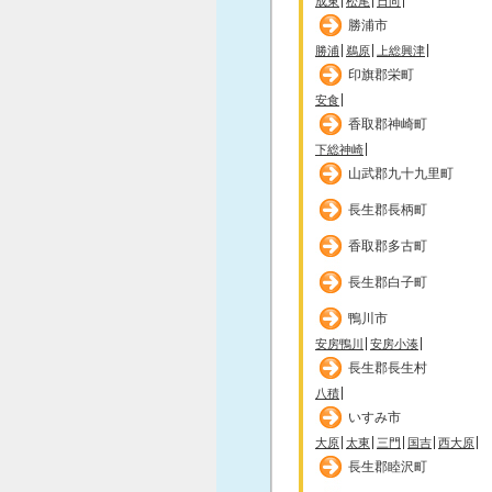
成東
松尾
日向
勝浦市
勝浦
鵜原
上総興津
印旗郡栄町
安食
香取郡神崎町
下総神崎
山武郡九十九里町
長生郡長柄町
香取郡多古町
長生郡白子町
鴨川市
安房鴨川
安房小湊
長生郡長生村
八積
いすみ市
大原
太東
三門
国吉
西大原
長生郡睦沢町