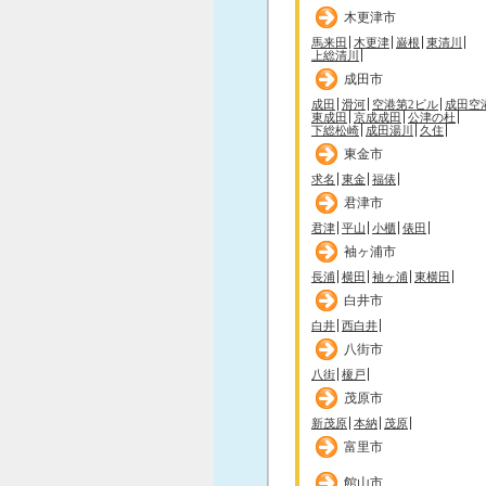
木更津市
馬来田
木更津
巌根
東清川
上総清川
成田市
成田
滑河
空港第2ビル
成田空
東成田
京成成田
公津の杜
下総松崎
成田湯川
久住
東金市
求名
東金
福俵
君津市
君津
平山
小櫃
俵田
袖ヶ浦市
長浦
横田
袖ヶ浦
東横田
白井市
白井
西白井
八街市
八街
榎戸
茂原市
新茂原
本納
茂原
富里市
館山市