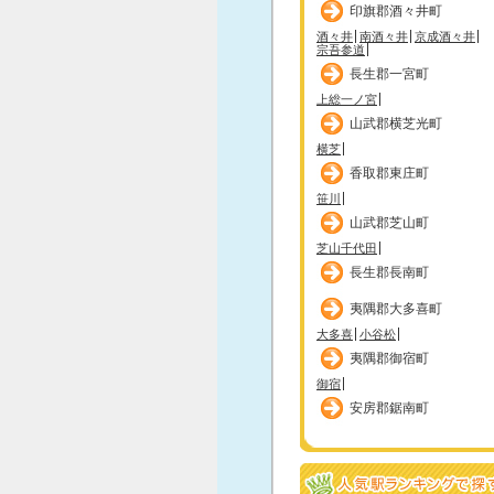
印旗郡酒々井町
酒々井
南酒々井
京成酒々井
宗吾参道
長生郡一宮町
上総一ノ宮
山武郡横芝光町
横芝
香取郡東庄町
笹川
山武郡芝山町
芝山千代田
長生郡長南町
夷隅郡大多喜町
大多喜
小谷松
夷隅郡御宿町
御宿
安房郡鋸南町