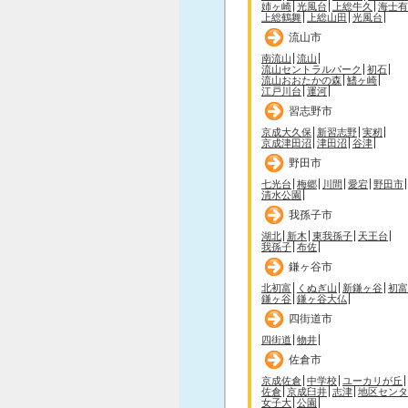
姉ヶ崎
光風台
上総牛久
海士有
上総鶴舞
上総山田
光風台
流山市
南流山
流山
流山セントラルパーク
初石
流山おおたかの森
鰭ヶ崎
江戸川台
運河
習志野市
京成大久保
新習志野
実籾
京成津田沼
津田沼
谷津
野田市
七光台
梅郷
川間
愛宕
野田市
清水公園
我孫子市
湖北
新木
東我孫子
天王台
我孫子
布佐
鎌ヶ谷市
北初富
くぬぎ山
新鎌ヶ谷
初富
鎌ヶ谷
鎌ヶ谷大仏
四街道市
四街道
物井
佐倉市
京成佐倉
中学校
ユーカリが丘
佐倉
京成臼井
志津
地区センタ
女子大
公園