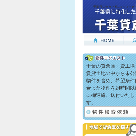
千葉県佐倉市上座570-4(ユーカ
千葉の貸倉庫・貸工場
賃貸土地の中から未公
物件を含め、希望条件
合った物件を24時間以
に御連絡、送付いたし
す。