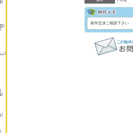
備考
下水道
徳
条件交渉ご相談下さい
野
ョン
尾
台