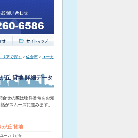
エリアで探す
>
佐倉市
>
ユーカ
リが丘 貸地
詳細データ
問合せの際は物件番号をお知
と話がスムーズに進みます。
リが丘 貸地
/ ユーカリが丘