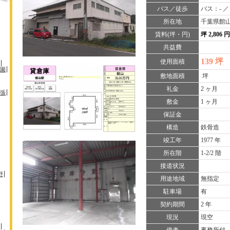
バス／徒歩
バス：- ／
所在地
千葉県館山市
賃料(坪・円)
坪 2,806 
共益費
139 坪
使用面積
園
敷地面積
坪
礼金
2 ヶ月
張
敷金
1 ヶ月
保証金
構造
鉄骨造
竣工年
1977 年
所在階
1-2/2 階
接道状況
野
用途地域
無指定
駐車場
有
契約期間
2 年
現況
現空