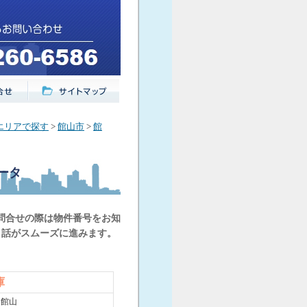
エリアで探す
>
館山市
>
館
ータ
問合せの際は物件番号をお知
と話がスムーズに進みます。
庫
/ 館山