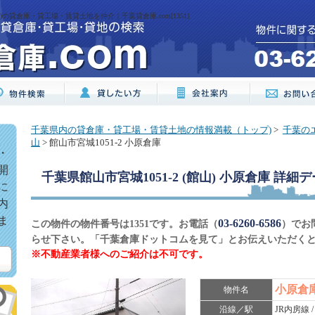
駅)の貸倉庫・貸工場・賃貸土地を仲介｜千葉貸倉庫.com[1351]
千葉県内の貸倉庫・貸工場・賃貸土地の情報満載（トップ)
>
千葉の
山
> 館山市宮城1051-2 小原倉庫
・
開
千葉県館山市宮城1051-2 (館山) 小原倉庫
詳細デ
に
内
ま
03-6260-6586
この物件の物件番号は1351です。お電話（
）でお
らせ下さい。「千葉倉庫ドットコムを見て」とお伝えいただく
※不動産業者様へのご紹介は不可です。
小原倉
物件名
沿線／駅
JR内房線 