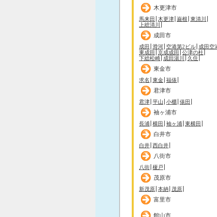
木更津市
馬来田
木更津
巌根
東清川
上総清川
成田市
成田
滑河
空港第2ビル
成田空
東成田
京成成田
公津の杜
下総松崎
成田湯川
久住
東金市
求名
東金
福俵
君津市
君津
平山
小櫃
俵田
袖ヶ浦市
長浦
横田
袖ヶ浦
東横田
白井市
白井
西白井
八街市
八街
榎戸
茂原市
新茂原
本納
茂原
富里市
館山市