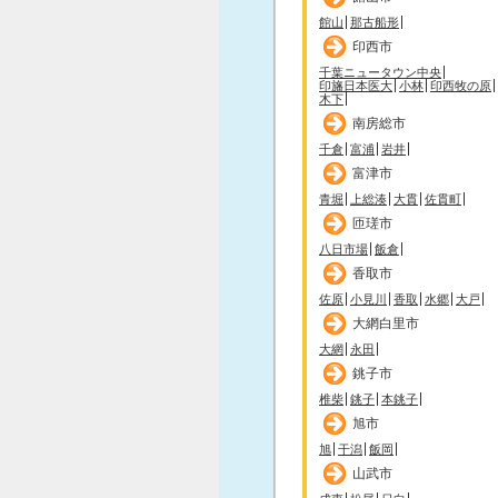
館山
那古船形
印西市
千葉ニュータウン中央
印旛日本医大
小林
印西牧の原
木下
南房総市
千倉
富浦
岩井
富津市
青堀
上総湊
大貫
佐貫町
匝瑳市
八日市場
飯倉
香取市
佐原
小見川
香取
水郷
大戸
大網白里市
大網
永田
銚子市
椎柴
銚子
本銚子
旭市
旭
干潟
飯岡
山武市