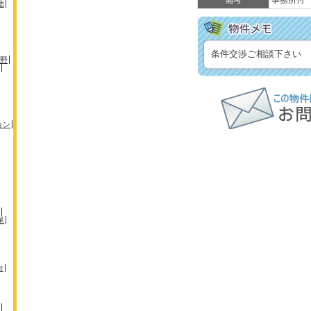
備考
事務所付
徳
条件交渉ご相談下さい
野
ョン
尾
台