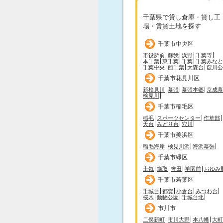
千葉県で貸し倉庫・貸し工
場・賃貸土地を探す
千葉市中央区
市役所前
蘇我
浜野
千葉寺
本千葉
東千葉
千葉
千葉みなと
千葉中央
西千葉
大森台
葭川公
千葉市花見川区
新検見川
幕張
幕張本郷
京成幕
検見川
千葉市稲毛区
稲毛
スポーツセンター
作草部
天台
みどり台
穴川
千葉市美浜区
稲毛海岸
検見川浜
海浜幕張
千葉市緑区
土気
鎌取
誉田
学園前
おゆみ
千葉市若葉区
千城台
都賀
小倉台
みつわ台
桜木
動物公園
千城台北
市川市
二俣新町
市川大野
本八幡
大町