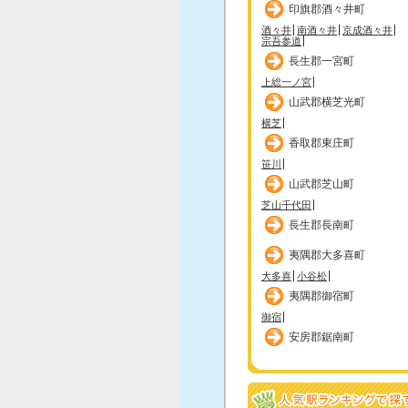
印旗郡酒々井町
酒々井
南酒々井
京成酒々井
宗吾参道
長生郡一宮町
上総一ノ宮
山武郡横芝光町
横芝
香取郡東庄町
笹川
山武郡芝山町
芝山千代田
長生郡長南町
夷隅郡大多喜町
大多喜
小谷松
夷隅郡御宿町
御宿
安房郡鋸南町