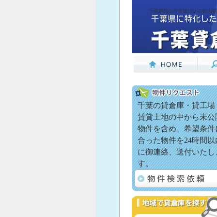
千葉県館山市宮城1051-2(館山
千葉の貸倉庫・貸工場
賃貸土地の中から未公
物件を含め、希望条件
合った物件を24時間以
に御連絡、送付いたし
す。