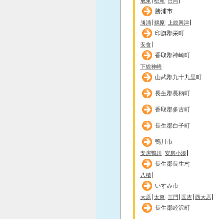
成東
松尾
日向
勝浦市
勝浦
鵜原
上総興津
印旗郡栄町
安食
香取郡神崎町
下総神崎
山武郡九十九里町
長生郡長柄町
香取郡多古町
長生郡白子町
鴨川市
安房鴨川
安房小湊
長生郡長生村
八積
いすみ市
大原
太東
三門
国吉
西大原
長生郡睦沢町