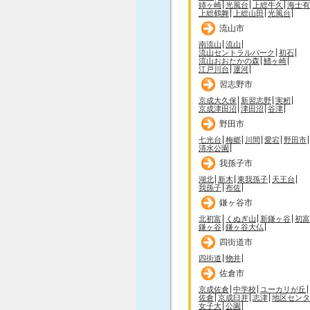
姉ヶ崎
光風台
上総牛久
海士有
上総鶴舞
上総山田
光風台
流山市
南流山
流山
流山セントラルパーク
初石
流山おおたかの森
鰭ヶ崎
江戸川台
運河
習志野市
京成大久保
新習志野
実籾
京成津田沼
津田沼
谷津
野田市
七光台
梅郷
川間
愛宕
野田市
清水公園
我孫子市
湖北
新木
東我孫子
天王台
我孫子
布佐
鎌ヶ谷市
北初富
くぬぎ山
新鎌ヶ谷
初富
鎌ヶ谷
鎌ヶ谷大仏
四街道市
四街道
物井
佐倉市
京成佐倉
中学校
ユーカリが丘
佐倉
京成臼井
志津
地区センタ
女子大
公園