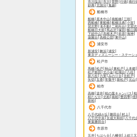
市川塩浜
市川
菅野
行徳
南行
妙典
北国分
鬼越
船橋市
船橋
原木中山
南船橋
三咲
西船橋
東船橋
船橋法典
小室
習志野
滝不動
二和向台
北習志
船橋日大前
馬込沢
塚田
飯山満
下総中山
高根木戸
前原
海神
薬園台
高根公団
東中山
浦安市
新浦安
舞浜
浦安
東京ディズニーシー・ステーシ
松戸市
馬橋
松戸
秋山
東松戸
上本郷
松戸新田
北小金
松飛台
八柱
新八柱
六実
みのり台
北松戸
矢切
五香
常盤平
新松戸
元山
柏市
高柳
逆井
柏の葉キャンパス
柏
柏たなか
北柏
南柏
豊四季
増
新柏
八千代市
八千代緑が丘
勝田台
村上
八千代中央
京成大和田
八千代
東葉勝田台
市原市
五井
ちはら台
八幡宿
上総三又