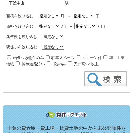
駅
面積を絞り込む
坪 ～
坪
価格を絞り込む
万円 ～
万円
築年数を絞り込む
駅徒歩を絞り込む
画像つき物件のみ
駐車スペース
クレーン付
準・工業
地域
幹線道路沿い
1階のみ
天井高5M以上
千葉の貸倉庫・貸工場・賃貸土地の中から未公開物件を