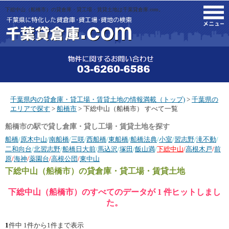
下総中山（船橋市）の貸倉庫・貸工場・賃貸土地は千葉貸倉庫.com。
M
千葉県内の貸倉庫・貸工場・賃貸土地の情報満載（トップ)
>
千葉県の
エリアで探す
>
船橋市
> 下総中山（船橋市） すべて一覧
船橋市の駅で貸し倉庫・貸し工場・賃貸土地を探す
船橋
/
原木中山
/
南船橋
/
三咲
/
西船橋
/
東船橋
/
船橋法典
/
小室
/
習志野
/
滝不動
/
二和向台
/
北習志野
/
船橋日大前
/
馬込沢
/
塚田
/
飯山満
/
下総中山
/
高根木戸
/
前
原
/
海神
/
薬園台
/
高根公団
/
東中山
下総中山（船橋市）
の貸倉庫・貸工場・賃貸土地
下総中山（船橋市）のすべてのデータが 1 件ヒットしまし
た。
1
件中 1件から1件まで表示