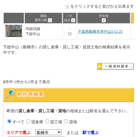
をクリックすると並びかえ出来ます
路線
バス
所在地
最寄り駅
徒歩
JR総武線
-
千葉県船橋市本中山5-12-21
下総中山
12
下総中山（船橋市）の貸し倉庫・貸し工場・賃貸土地の検索結果を表示
中です。
1
件中 1件から1件まで表示
希望の
貸し倉庫・貸し工場・貸地
の地域または駅名を選んで下さい。
すべて
貸倉庫
貸工場
貸地
エリアで選ぶ
または
駅で選ぶ